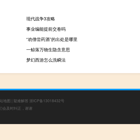
现代战争3攻略
事业编能提前交卷吗
“劝僧尝药酒”的出处是哪里
一鲸落万物生隐含意思
梦幻西游怎么洗瞬法
站地图
|
疑难解答
浙ICP备13018432号
，我们会及时纠正，谢谢