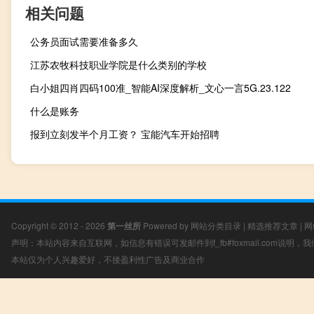
相关问题
公务员面试需要准备多久
江苏农牧科技职业学院是什么类别的学校
白小姐四肖四码100准_智能AI深度解析_文心一言5G.23.122
什么是账务
报到立刻发半个月工资？ 宝能汽车开始招聘
Copyright © 2012 - 2026
第一丝所
Powered by
网站分类目录
|
精选推荐文章
|
网
声明：本站内容来自互联网，如信息有错误可发邮件到f_fb#foxmail.com说明
本站仅为个人兴趣爱好，不接盈利性广告及商业合作