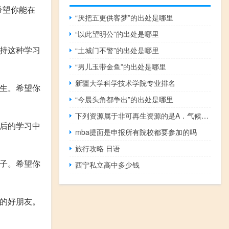
希望你能在
“厌把五更供客梦”的出处是哪里
“以此望明公”的出处是哪里
保持这种学习
“土城门不警”的出处是哪里
“男儿玉带金鱼”的出处是哪里
新疆大学科学技术学院专业排名
学生。希望你
“今晨头角都争出”的出处是哪里
下列资源属于非可再生资源的是A．气候资源B．森林资源C．水资源D．矿产资源
今后的学习中
mba提面是申报所有院校都要参加的吗
旅行攻略 日语
分子。希望你
西宁私立高中多少钱
们的好朋友。