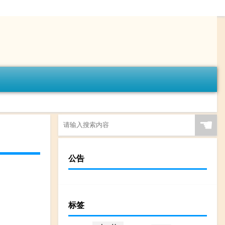
☚
公告
标签