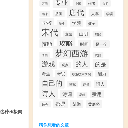
专业
作者
万元
中国
公司
唐代
大学
品牌
学员
南宋
学校
学院
孩子
学生
宋代
山阴
宣城
您的
攻略
技能
时间
是一个
梦幻西游
李白
次韵
游戏
的人
的是
玩家
考生
能力
考试
职业技术学院
自己的
词人
苏轼
证书
诗人
诗词
费用
课程
都是
陆游
黄庭坚
适合
持这种积极向
猜你想看的文章