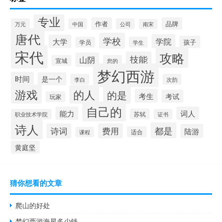
专业
作者
品牌
万元
中国
公司
南宋
唐代
学校
学院
大学
孩子
学员
学生
宋代
攻略
技能
山阴
宣城
您的
梦幻西游
时间
是一个
李白
次韵
游戏
的人
的是
考生
考试
玩家
自己的
能力
词人
苏轼
职业技术学院
证书
诗人
都是
诗词
费用
陆游
适合
课程
黄庭坚
猜你想看的文章
爬山的好处
梦幻西游海星多少钱