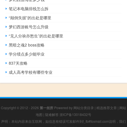
笔记本电脑排线怎么拆
“颠倒失据”的出处是哪里
梦幻西游账号怎么升级
“见人分袂亦愁生”的出处是哪里
黑暗之魂2 boss攻略
学分绩点多少能毕业
837关攻略
成人高考学校有哪些专业
Copyright © 2012 - 2026
第一丝所
Powered by
网站分类目录
|
精选推荐文章
|
网站
地图
|
疑难解答
浙ICP备13018432号
声明：本站内容来自互联网，如信息有错误可发邮件到f_fb#foxmail.com说明，我们