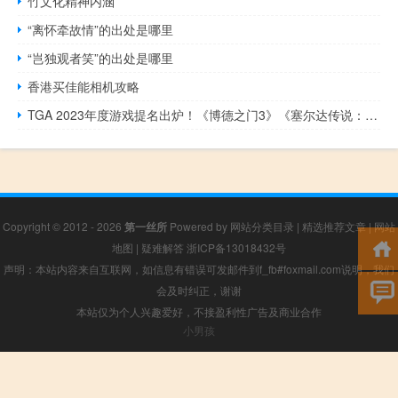
竹文化精神内涵
“离怀牵故情”的出处是哪里
“岂独观者笑”的出处是哪里
香港买佳能相机攻略
TGA 2023年度游戏提名出炉！《博德之门3》《塞尔达传说：王国之泪》入选
Copyright © 2012 - 2026
第一丝所
Powered by
网站分类目录
|
精选推荐文章
|
网站
地图
|
疑难解答
浙ICP备13018432号
声明：本站内容来自互联网，如信息有错误可发邮件到f_fb#foxmail.com说明，我们
会及时纠正，谢谢
本站仅为个人兴趣爱好，不接盈利性广告及商业合作
小男孩