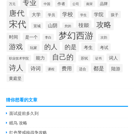
专业
作者
品牌
万元
中国
公司
南宋
唐代
学校
学院
大学
孩子
学员
学生
宋代
攻略
技能
山阴
宣城
您的
梦幻西游
时间
是一个
李白
次韵
游戏
的人
的是
考生
考试
玩家
自己的
能力
词人
苏轼
职业技术学院
证书
诗人
都是
诗词
费用
陆游
适合
课程
黄庭坚
猜你想看的文章
面试提前多久到
眠鸟 攻略
红色警戒核战争攻略