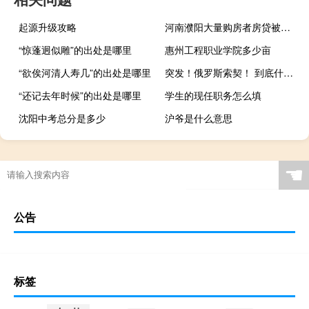
起源升级攻略
河南濮阳大量购房者房贷被办成消费贷？濮阳农商银行回应：对有关客户将逐一排查
“惊蓬迥似雕”的出处是哪里
惠州工程职业学院多少亩
“欲俟河清人寿几”的出处是哪里
突发！俄罗斯索契！ 到底什么情况嘞
“还记去年时候”的出处是哪里
学生的现任职务怎么填
沈阳中考总分是多少
沪爷是什么意思
☚
公告
标签