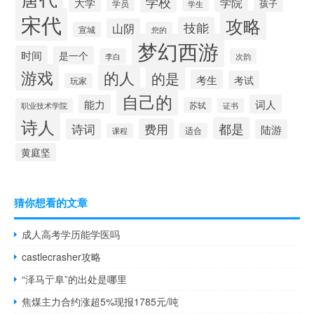
学校
学院
大学
孩子
学员
学生
宋代
攻略
技能
山阴
宣城
您的
梦幻西游
时间
是一个
李白
次韵
游戏
的人
的是
考生
考试
玩家
自己的
能力
词人
苏轼
职业技术学院
证书
诗人
都是
诗词
费用
陆游
适合
课程
黄庭坚
猜你想看的文章
成人高考学历能学医吗
castlecrasher攻略
“泽马亍阜”的出处是哪里
焦煤主力合约涨超5%现报1785元/吨