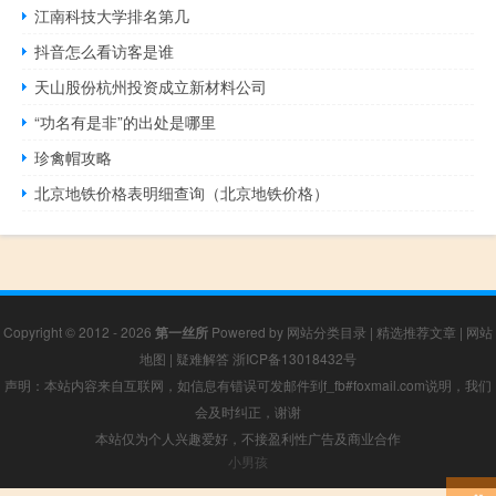
江南科技大学排名第几
抖音怎么看访客是谁
天山股份杭州投资成立新材料公司
“功名有是非”的出处是哪里
珍禽帽攻略
北京地铁价格表明细查询（北京地铁价格）
Copyright © 2012 - 2026
第一丝所
Powered by
网站分类目录
|
精选推荐文章
|
网站
地图
|
疑难解答
浙ICP备13018432号
声明：本站内容来自互联网，如信息有错误可发邮件到f_fb#foxmail.com说明，我们
会及时纠正，谢谢
本站仅为个人兴趣爱好，不接盈利性广告及商业合作
小男孩