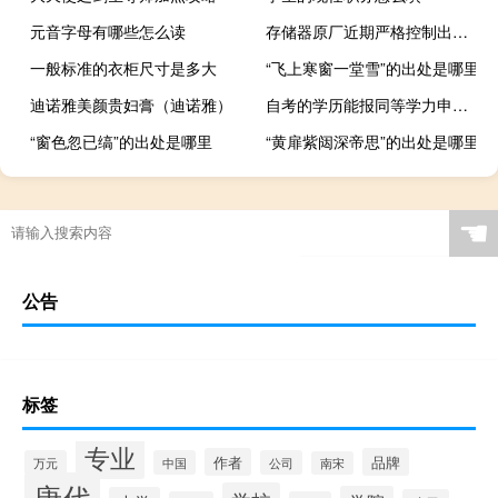
元音字母有哪些怎么读
存储器原厂近期严格控制出货 NAND Wafer已开始逐日报价
一般标准的衣柜尺寸是多大
“飞上寒窗一堂雪”的出处是哪里
迪诺雅美颜贵妇膏（迪诺雅）
自考的学历能报同等学力申硕吗
“窗色忽已缟”的出处是哪里
“黄扉紫闼深帝思”的出处是哪里
☚
公告
标签
专业
作者
品牌
万元
中国
公司
南宋
唐代