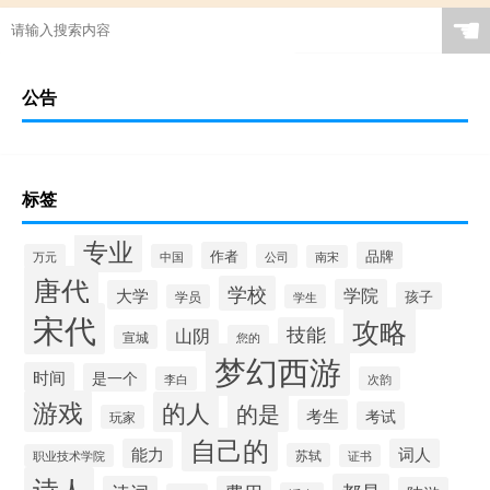
☚
公告
标签
专业
作者
品牌
万元
中国
公司
南宋
唐代
学校
学院
大学
孩子
学员
学生
宋代
攻略
技能
山阴
宣城
您的
梦幻西游
时间
是一个
李白
次韵
游戏
的人
的是
考生
考试
玩家
自己的
能力
词人
苏轼
职业技术学院
证书
诗人