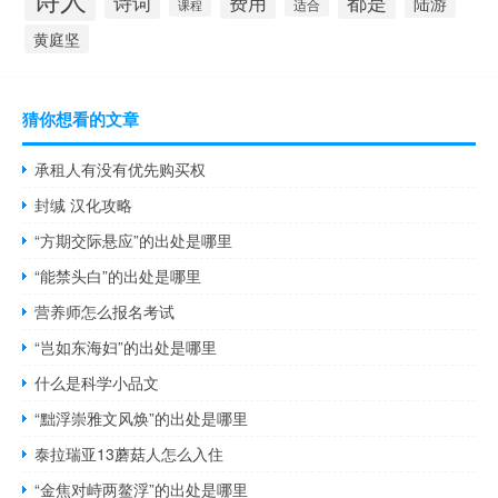
都是
诗词
费用
陆游
适合
课程
黄庭坚
猜你想看的文章
承租人有没有优先购买权
封缄 汉化攻略
“方期交际悬应”的出处是哪里
“能禁头白”的出处是哪里
营养师怎么报名考试
“岂如东海妇”的出处是哪里
什么是科学小品文
“黜浮崇雅文风焕”的出处是哪里
泰拉瑞亚13蘑菇人怎么入住
“金焦对峙两鳌浮”的出处是哪里