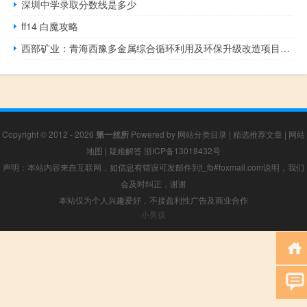
深圳中学录取分数线是多少
ff14 白魔攻略
西部矿业：青海西豫多金属综合循环利用及环保升级改造项目计划于2024年年中建成投产
Copyright © 2012 - 2026
第一丝所
Powered by
网站分类目录
|
精选推荐文章
|
网站
地图
|
疑难解答
浙ICP备13018432号
声明：本站内容来自互联网，如信息有错误可发邮件到f_fb#foxmail.com说明，我们
会及时纠正，谢谢
本站仅为个人兴趣爱好，不接盈利性广告及商业合作
小男孩