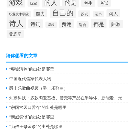
游戏
的人
的是
考生
考试
玩家
自己的
能力
词人
苏轼
职业技术学院
证书
诗人
都是
诗词
费用
陆游
适合
课程
黄庭坚
猜你想看的文章
“銮坡演翰”的出处是哪里
中国近代儒家代表人物
爵士乐歌曲视频（爵士乐歌曲）
灿勤科技：多款陶瓷基板、管壳等产品在半导体、新能源、无线通信等领域的客户开始送样
“宗国常因口舌存”的出处是哪里
“亲戚笑谈”的出处是哪里
“为传王母金录”的出处是哪里