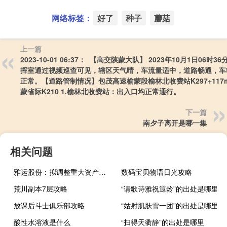
网络标签：
好了
种子
蘑菇
上一篇
2023-10-01 06:37： 【高交陕蒙大队】 2023年10月1日06时3
挥室通过视频巡查可见，辖区天气晴，车流量适中，道路畅通，车
正常。【道路管制情况】包茂高速榆蒙段榆林北收费站K297+117
蒙省际K210 1.榆林北收费站：出入口均正常通行。 ​​​
下一篇
南夕子离开是哪一集
相关问题
雅运股份：拟调整重大资产重组方案股票明起停牌
数码宝贝物语日光攻略
荒川副本7层攻略
“请歌诗雅祝遐龄”的出处是哪里
放课后斗士俱乐部攻略
“姑射肌肤雪一团”的出处是哪里
酸性水溶液是什么
“扫得天衢静”的出处是哪里