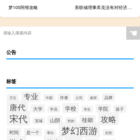
梦100阿维攻略
美联储理事库克没有对经济前景或政策偏好发表评论
☚
公告
标签
专业
作者
品牌
万元
中国
公司
南宋
唐代
学校
学院
大学
孩子
学员
学生
宋代
攻略
技能
山阴
宣城
您的
梦幻西游
时间
是一个
李白
次韵