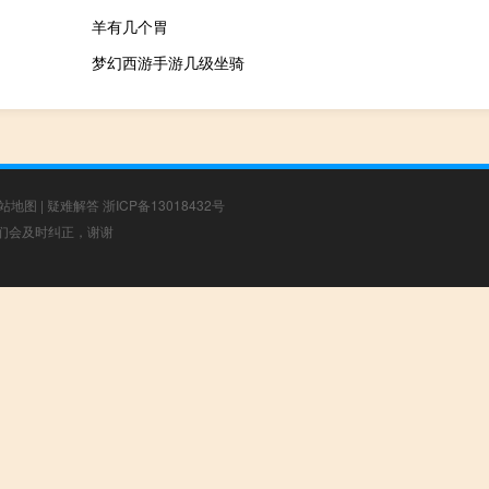
羊有几个胃
梦幻西游手游几级坐骑
站地图
|
疑难解答
浙ICP备13018432号
，我们会及时纠正，谢谢