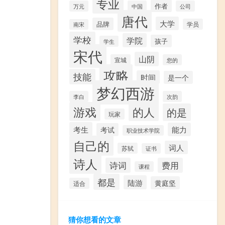
专业
作者
万元
中国
公司
唐代
大学
品牌
学员
南宋
学校
学院
孩子
学生
宋代
山阴
宣城
您的
攻略
技能
时间
是一个
梦幻西游
李白
次韵
游戏
的人
的是
玩家
考生
能力
考试
职业技术学院
自己的
词人
苏轼
证书
诗人
诗词
费用
课程
都是
陆游
黄庭坚
适合
猜你想看的文章