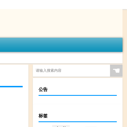
☚
公告
标签