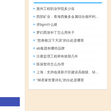
惠州工程职业学院多少亩
西部矿业：青海西豫多金属综合循环利用及环保升级改造项目计划于2024年年中建成投产
求bgm什么梗
。
梦幻西游补丁怎么用夹子
“怒卷银汉下天涯”的出处是哪里
ab集团有哪些品牌
注册监理工程师有效期几年
医保暂停怎么办理
上海：支持临港新片区建设高能级、绿色低碳的数据中心 加快建设国际数据港
“林君家世重诗礼”的出处是哪里