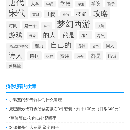
唐代
学校
学院
大学
孩子
学员
学生
宋代
攻略
技能
山阴
宣城
您的
梦幻西游
时间
是一个
李白
次韵
游戏
的人
的是
考生
考试
玩家
自己的
能力
词人
苏轼
职业技术学院
证书
诗人
都是
诗词
费用
陆游
适合
课程
黄庭坚
猜你想看的文章
小螃蟹的梦告诉我们什么道理
康巴赫炒锅煎锅汤锅麦饭石3件套装：到手109元（日常600元）
“莫倚颜似花”的出处是哪里
对偶句是什么意思 举个例子