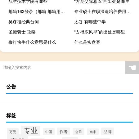
航空技术学院有哪些
“方期交际悬应”的出处是哪里
邮箱163登录（邮箱 邮箱用哪个好呢）
专业硕士在职深造培养费用会更高吗
吴彦祖经典台词
太谷 有哪些中学
圣殿骑士 攻略
“占得东风早”的出处是哪里
鞭打快牛什么意思是什么
什么是实盘赛
☚
公告
标签
专业
作者
品牌
万元
中国
公司
南宋