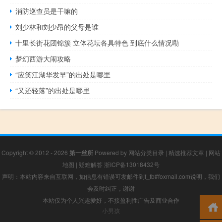
消防巡查员是干嘛的
刘少林和刘少昂的父母是谁
十里长街花团锦簇 立体花坛各具特色 到底什么情况嘞
梦幻西游大闹攻略
“应笑江湖华发早”的出处是哪里
“又还轻落”的出处是哪里
Copyright © 2012 - 2026
第一丝所
Powered by
网站分类目录
|
精选推荐文章
|
网站
地图
|
疑难解答
浙ICP备13018432号
声明：本站内容来自互联网，如信息有错误可发邮件到f_fb#foxmail.com说明，我们
会及时纠正，谢谢
本站仅为个人兴趣爱好，不接盈利性广告及商业合作
小男孩