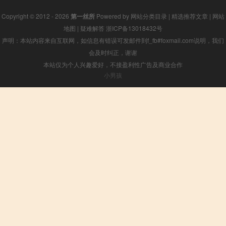
Copyright © 2012 - 2026
第一丝所
Powered by
网站分类目录
|
精选推荐文章
|
网站
地图
|
疑难解答
浙ICP备13018432号
声明：本站内容来自互联网，如信息有错误可发邮件到f_fb#foxmail.com说明，我们
会及时纠正，谢谢
本站仅为个人兴趣爱好，不接盈利性广告及商业合作
小男孩