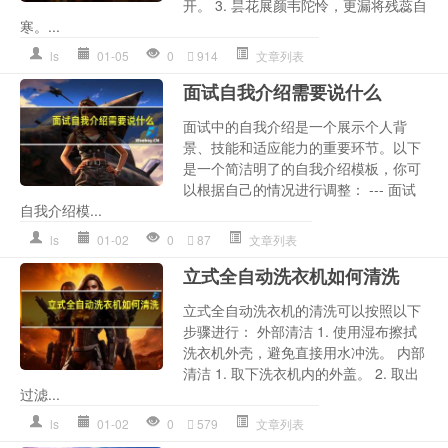
开。 3. 昙花展颜韦陀怜，更漏将残蕊自
寒。...
ls
01-05
0
914
文章列表
面试自我介绍需要说什么
面试中的自我介绍是一个展示个人背
景、技能和适应能力的重要环节。以下
是一个简洁明了的自我介绍模板，你可
以根据自己的情况进行调整： --- 面试
自我介绍模...
ls
01-02
0
87
文章列表
立式全自动洗衣机如何清洗
立式全自动洗衣机的清洗可以按照以下
步骤进行： 外部清洁 1. 使用湿布擦拭
洗衣机外壳，避免直接用水冲洗。 内部
清洁 1. 取下洗衣机内的外盖。 2. 取出
过滤...
ls
01-02
0
579
文章列表