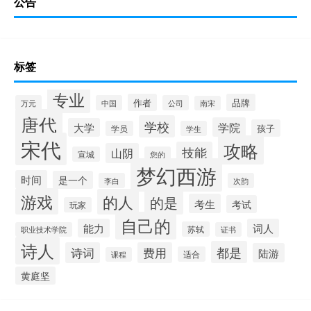
公告
标签
专业
作者
品牌
万元
中国
公司
南宋
唐代
学校
学院
大学
孩子
学员
学生
宋代
攻略
技能
山阴
宣城
您的
梦幻西游
时间
是一个
李白
次韵
游戏
的人
的是
考生
考试
玩家
自己的
能力
词人
苏轼
职业技术学院
证书
诗人
都是
诗词
费用
陆游
适合
课程
黄庭坚