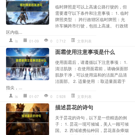
临时牌照是可以上高速公路行驶的，但
需要遵守以下条件和注意事项： 1. 临时
牌照类型 ： 跨行政辖区临时牌照：允
许车辆跨市行驶，包括上高速。 行政辖
区内临...
ls
01-09
0
712
文章列表
面霜使用注意事项是什么
使用面霜后，请遵循以下注意事项： 1.
清洁肌肤 ：在使用面霜前，请确保面部
肌肤干净，可以使用温和的洁面产品清
洁面部。 2. 适量使用 ：取适量面霜于
指尖，...
ls
01-07
0
928
文章列表
描述昙花的诗句
关于昙花的诗句，以下是一些精选的例
子： 1. 昙花一现可倾城，美人一顾可倾
国。 2. 西域谁携仙种回，昙花喜杂瘴烟