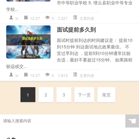
市中等职业学校 5. 缙云县职业中等专业
学校...
ls
12-27
0
227
文章列表
面试提前多久到
面试时提前到达的时间建议是： 提前10
到15分钟 到达面试地点效果最佳。 不
宜过早到达 ，提前5到10分钟通常比较
合适，最好不要超过15分钟。 如果路程
较远或交...
ls
12-27
0
813
文章列表
1
2
3
下一页
尾页
☚