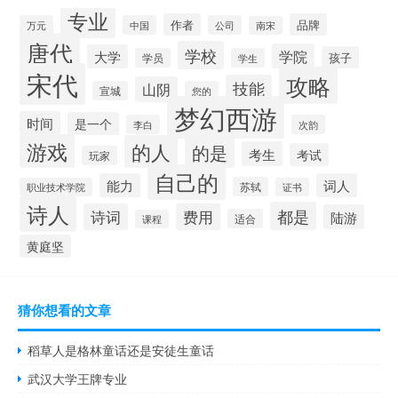
专业
作者
品牌
万元
中国
公司
南宋
唐代
学校
学院
大学
孩子
学员
学生
宋代
攻略
技能
山阴
宣城
您的
梦幻西游
时间
是一个
李白
次韵
游戏
的人
的是
考生
考试
玩家
自己的
能力
词人
苏轼
职业技术学院
证书
诗人
都是
诗词
费用
陆游
适合
课程
黄庭坚
猜你想看的文章
稻草人是格林童话还是安徒生童话
武汉大学王牌专业