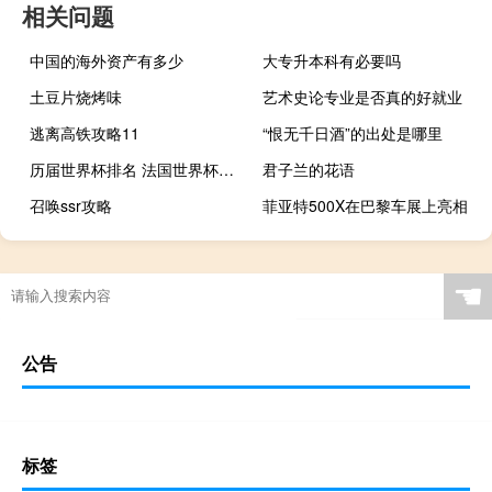
相关问题
中国的海外资产有多少
大专升本科有必要吗
土豆片烧烤味
艺术史论专业是否真的好就业
逃离高铁攻略11
“恨无千日酒”的出处是哪里
历届世界杯排名 法国世界杯历届成绩
君子兰的花语
召唤ssr攻略
菲亚特500X在巴黎车展上亮相
☚
公告
标签