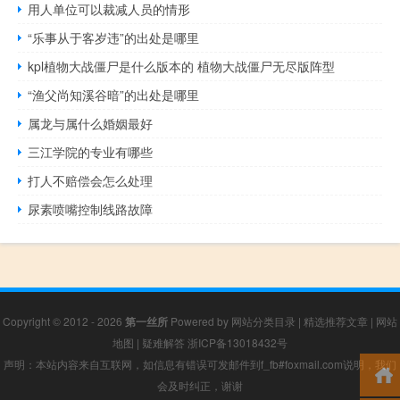
用人单位可以裁减人员的情形
“乐事从于客岁违”的出处是哪里
kpl植物大战僵尸是什么版本的 植物大战僵尸无尽版阵型
“渔父尚知溪谷暗”的出处是哪里
属龙与属什么婚姻最好
三江学院的专业有哪些
打人不赔偿会怎么处理
尿素喷嘴控制线路故障
Copyright © 2012 - 2026
第一丝所
Powered by
网站分类目录
|
精选推荐文章
|
网站
地图
|
疑难解答
浙ICP备13018432号
声明：本站内容来自互联网，如信息有错误可发邮件到f_fb#foxmail.com说明，我们
会及时纠正，谢谢