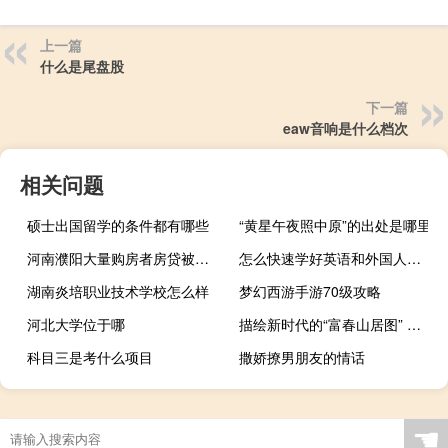
上一篇
什么是尾盘股
下一篇
eaw音响是什么档次
相关问题
硕士出国留学的条件都有哪些
“黄星午夜照中原”的出处是哪里
河南濮阳大量购房者房贷被办成消费贷？濮阳农商银行回应：对有关客户将逐一排查
怎么快速学好英语和外国人交流 怎么快速学好英语
湖南炎培职业技术学校怎么样
梦幻西游手游70级攻略
河北大学位于哪
描绘新时代的“富春山居图” 一线调研 到底什么情况嘞
科目三是考什么项目
撒娇撩男朋友的情话
☚