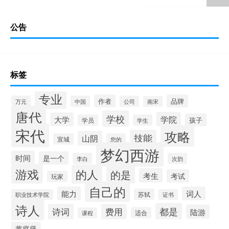
公告
标签
专业
作者
品牌
万元
中国
公司
南宋
唐代
学校
学院
大学
孩子
学员
学生
宋代
攻略
技能
山阴
宣城
您的
梦幻西游
时间
是一个
李白
次韵
游戏
的人
的是
考生
考试
玩家
自己的
能力
词人
苏轼
职业技术学院
证书
诗人
都是
诗词
费用
陆游
适合
课程
黄庭坚