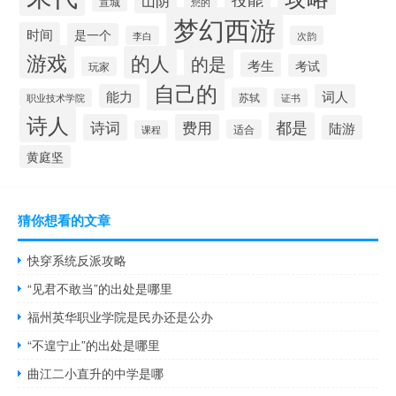
山阴
宣城
您的
梦幻西游
时间
是一个
李白
次韵
游戏
的人
的是
考生
考试
玩家
自己的
能力
词人
苏轼
职业技术学院
证书
诗人
都是
诗词
费用
陆游
适合
课程
黄庭坚
猜你想看的文章
快穿系统反派攻略
“见君不敢当”的出处是哪里
福州英华职业学院是民办还是公办
“不遑宁止”的出处是哪里
曲江二小直升的中学是哪