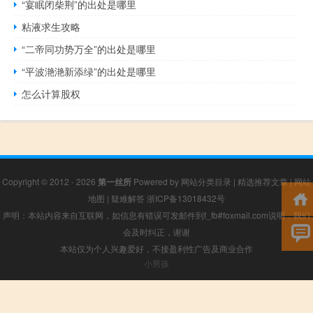
“宴眠闭柴荆”的出处是哪里
粘液求生攻略
“二帝同功势万全”的出处是哪里
“平波滟滟新添绿”的出处是哪里
怎么计算股权
Copyright © 2012 - 2026
第一丝所
Powered by
网站分类目录
|
精选推荐文章
|
网站
地图
|
疑难解答
浙ICP备13018432号
声明：本站内容来自互联网，如信息有错误可发邮件到f_fb#foxmail.com说明，我们
会及时纠正，谢谢
本站仅为个人兴趣爱好，不接盈利性广告及商业合作
小男孩