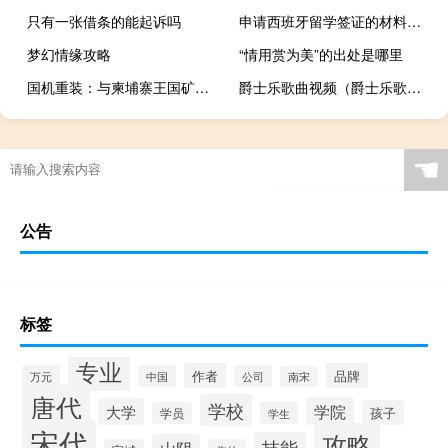
只有一张借条的能起诉吗
申请西班牙留学签证的材料有哪些
梦幻情缘攻略
“情用赏为美”的出处是哪里
国机重装：与柬埔寨王国矿产和能源部签署谅解备忘录
爵士乐歌曲视频（爵士乐歌曲）
☚
公告
标签
专业
作者
品牌
万元
中国
公司
南宋
唐代
学校
学院
大学
孩子
学员
学生
宋代
攻略
技能