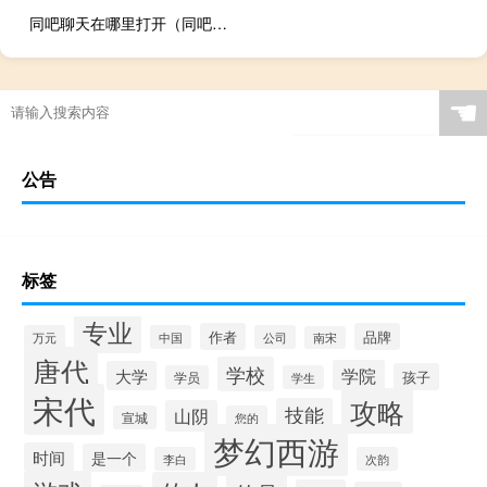
同吧聊天在哪里打开（同吧聊天）
☚
公告
标签
专业
作者
品牌
万元
中国
公司
南宋
唐代
学校
学院
大学
孩子
学员
学生
宋代
攻略
技能
山阴
宣城
您的
梦幻西游
时间
是一个
李白
次韵