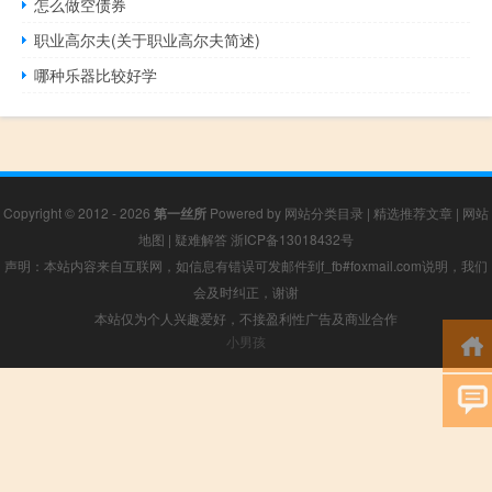
怎么做空债券
职业高尔夫(关于职业高尔夫简述)
哪种乐器比较好学
Copyright © 2012 - 2026
第一丝所
Powered by
网站分类目录
|
精选推荐文章
|
网站
地图
|
疑难解答
浙ICP备13018432号
声明：本站内容来自互联网，如信息有错误可发邮件到f_fb#foxmail.com说明，我们
会及时纠正，谢谢
本站仅为个人兴趣爱好，不接盈利性广告及商业合作
小男孩