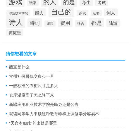
游戏
的人
的是
考生
考试
玩家
自己的
能力
词人
苏轼
职业技术学院
证书
诗人
都是
诗词
费用
陆游
适合
课程
黄庭坚
猜你想看的文章
醋宝是什么
常州社保最低交多少一月
一般标准的衣柜尺寸是多大
仓库湿度高了怎么降下来
新疆应用职业技术学院是民办还是公办
就读同等学力申硕这种教育咋样上课修学分容易不
“天命本如此”的出处是哪里