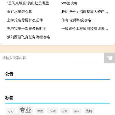
“是阅京坻富”的出处是哪里
yys荒攻略
鱼缸水量怎么算
雅运股份：拟调整重大资产重组方案股票明起停牌
上学报名需要什么证件
传奇 法师练级攻略
充电宝第一次充多长时间
一级造价工程师网校培训哪个最好
梦幻西游飞身任务流程攻略
☚
公告
标签
专业
作者
品牌
万元
中国
公司
南宋