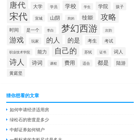
唐代
学校
学院
大学
孩子
学员
学生
宋代
攻略
技能
山阴
宣城
您的
梦幻西游
时间
是一个
李白
次韵
游戏
的人
的是
考生
考试
玩家
自己的
能力
词人
苏轼
职业技术学院
证书
诗人
都是
诗词
费用
陆游
适合
课程
黄庭坚
猜你想看的文章
如何申请经济适用房
绿松石的密度是多少
中邮证券如何销户
一般标准的衣柜尺寸是多大