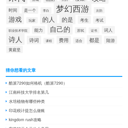
梦幻西游
时间
是一个
李白
次韵
游戏
的人
的是
考生
考试
玩家
自己的
能力
词人
苏轼
职业技术学院
证书
诗人
都是
诗词
费用
陆游
适合
课程
黄庭坚
猜你想看的文章
酷派7290如何格机（酷派7290）
江南科技大学排名第几
水培植物有哪些种类
印花税计提怎么做账
kingdom rush攻略