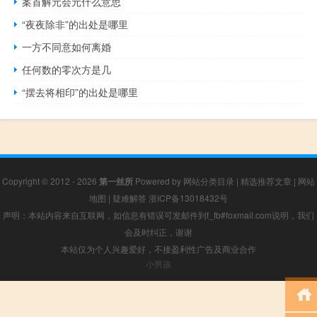
案首解元会元什么意思
“夜夜除非”的出处是哪里
一方不同意如何离婚
任何数的零次方是几
“摆去将相印”的出处是哪里
Copyright © 2012 - 2026
第一丝所
Powered by
网站分类目录
|
精选推荐文章
|
网站
地图
|
疑难解答
浙ICP备13018432号
声明：本站内容来自互联网，如信息有错误可发邮件到f_fb#foxmail.com说明，我们
会及时纠正，谢谢
本站仅为个人兴趣爱好，不接盈利性广告及商业合作
小男孩