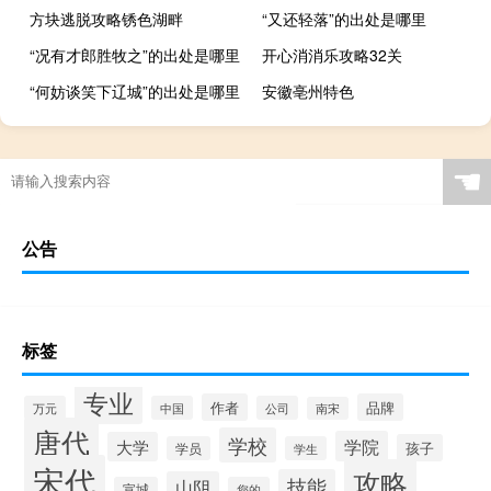
方块逃脱攻略锈色湖畔
“又还轻落”的出处是哪里
“况有才郎胜牧之”的出处是哪里
开心消消乐攻略32关
“何妨谈笑下辽城”的出处是哪里
安徽亳州特色
☚
公告
标签
专业
作者
品牌
万元
中国
公司
南宋
唐代
学校
学院
大学
孩子
学员
学生
宋代
攻略
技能
山阴
宣城
您的