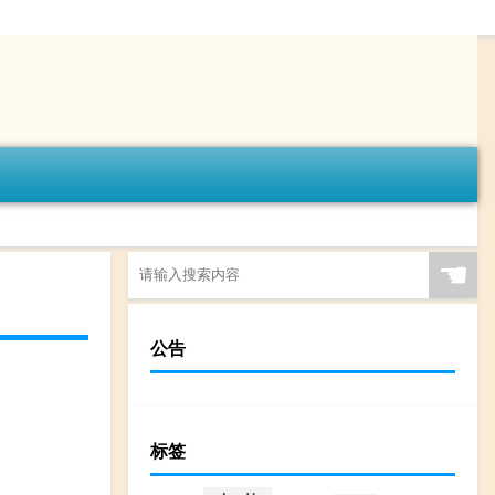
☚
公告
标签