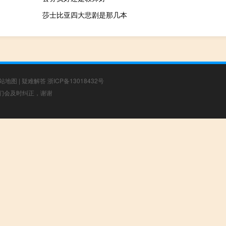
莎士比亚四大悲剧是那几本
站地图
|
疑难解答
浙ICP备13018432号
，我们会及时纠正，谢谢