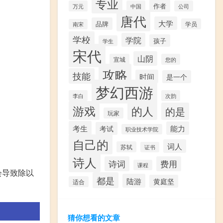
专业
作者
万元
中国
公司
唐代
大学
品牌
学员
南宋
学校
学院
孩子
学生
宋代
山阴
宣城
您的
攻略
技能
时间
是一个
梦幻西游
李白
次韵
游戏
的人
的是
玩家
考生
能力
考试
职业技术学院
自己的
词人
苏轼
证书
诗人
诗词
费用
课程
会导致除以
都是
陆游
黄庭坚
适合
猜你想看的文章