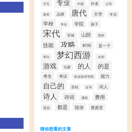
专业
作者
万元
中国
公司
唐代
大学
品牌
学员
南宋
学校
学院
孩子
学生
宋代
山阴
宣城
您的
攻略
技能
时间
是一个
梦幻西游
李白
次韵
游戏
的人
的是
玩家
考生
能力
考试
职业技术学院
自己的
词人
苏轼
证书
诗人
诗词
费用
课程
都是
陆游
黄庭坚
适合
猜你想看的文章