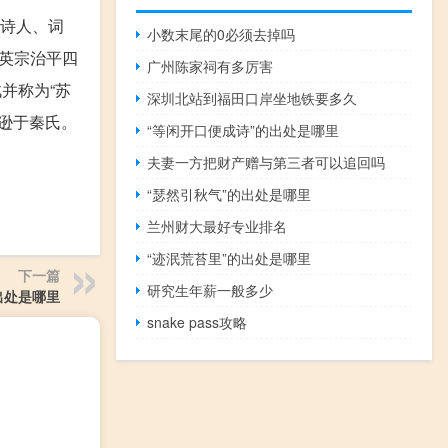
宋诗人、词
小数末尾的0必须去掉吗
英宗治平四
广州陈家祠有多厉害
并称为“苏
深圳北站到福田口岸坐地铁要多久
远逊于秦氏。
“等闲开口便成诗”的出处是哪里
夫妻一方把财产赠与第三者可以追回吗
“瑟然引秋气”的出处是哪里
兰州财大最好专业排名
“迹泯荒苔里”的出处是哪里
下一篇
研究生年薪一般多少
出处是哪里
snake pass攻略