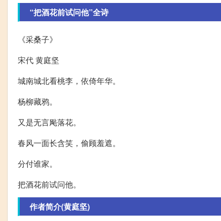
“把酒花前试问他”全诗
《采桑子》
宋代 黄庭坚
城南城北看桃李，依倚年华。
杨柳藏鸦。
又是无言飐落花。
春风一面长含笑，偷顾羞遮。
分付谁家。
把酒花前试问他。
作者简介(黄庭坚)