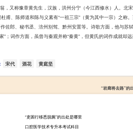
晚号涪翁，又称豫章黄先生，汉族，洪州分宁（今江西修水）人。北
杜甫、陈师道和陈与义素有“一祖三宗”（黄为其中一宗）之称。
、著作佐郎、秘书丞、涪州别驾、黔州安置等。诗歌方面，他与苏轼
家”；词作方面，虽曾与秦观并称“秦黄”，但黄氏的词作成就却
：
宋代
酒花
黄庭坚
“岩廊将去路”的
“吏困行移悉脱腕”的出处是哪里
口腔医学技术专升本考试科目