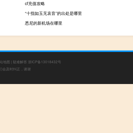
cf充值攻略
“十指如玉无哀音”的出处是哪里
悉尼的新机场在哪里
站地图
|
疑难解答
浙ICP备13018432号
，我们会及时纠正，谢谢