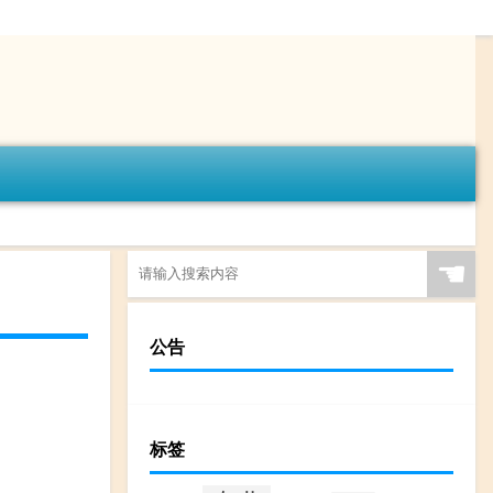
☚
公告
标签