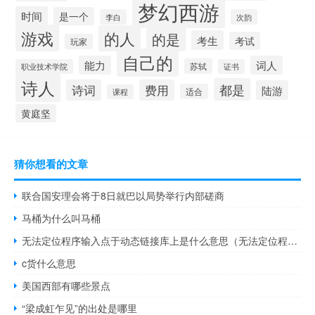
梦幻西游
时间
是一个
李白
次韵
游戏
的人
的是
考生
考试
玩家
自己的
能力
词人
苏轼
职业技术学院
证书
诗人
都是
诗词
费用
陆游
适合
课程
黄庭坚
猜你想看的文章
联合国安理会将于8日就巴以局势举行内部磋商
马桶为什么叫马桶
无法定位程序输入点于动态链接库上是什么意思（无法定位程序输入点于动态链接库上）
c货什么意思
美国西部有哪些景点
“梁成虹乍见”的出处是哪里