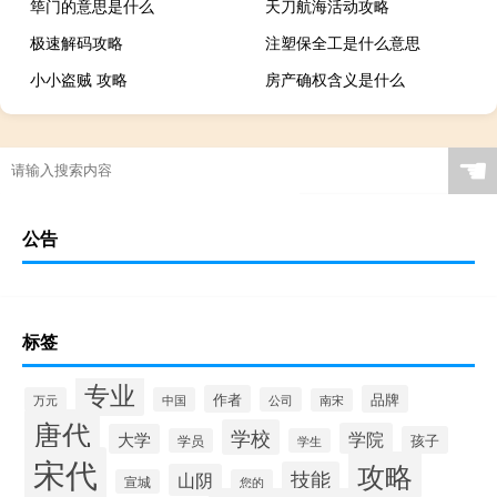
筚门的意思是什么
天刀航海活动攻略
极速解码攻略
注塑保全工是什么意思
小小盗贼 攻略
房产确权含义是什么
☚
公告
标签
专业
作者
品牌
万元
中国
公司
南宋
唐代
学校
学院
大学
孩子
学员
学生
宋代
攻略
技能
山阴
宣城
您的