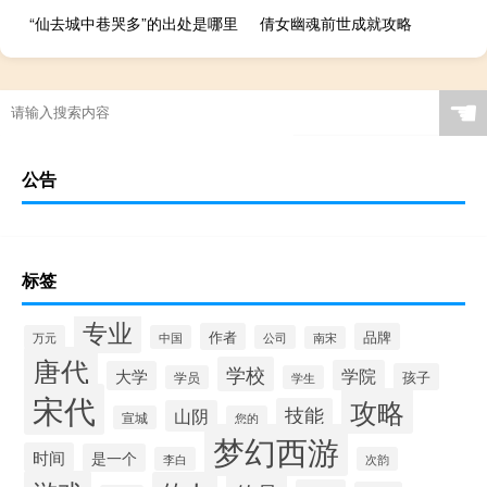
“仙去城中巷哭多”的出处是哪里
倩女幽魂前世成就攻略
☚
公告
标签
专业
作者
品牌
万元
中国
公司
南宋
唐代
学校
学院
大学
孩子
学员
学生
宋代
攻略
技能
山阴
宣城
您的
梦幻西游
时间
是一个
李白
次韵