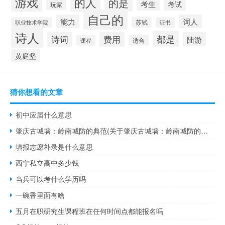
游戏
的人
的是
考生
考试
玩家
自己的
能力
词人
苏轼
职业技术学院
证书
诗人
都是
诗词
费用
陆游
适合
课程
黄庭坚
猜你想看的文章
初中应届什么意思
肇庆古城墙：岭南城防的典范(关于肇庆古城墙：岭南城防的典范简述)
填报志愿补录是什么意思
西宁私立高中多少钱
当兵可以考什么学历吗
一碗香里面有啥
五月在职研究生课程班在任何时间点都能报名吗