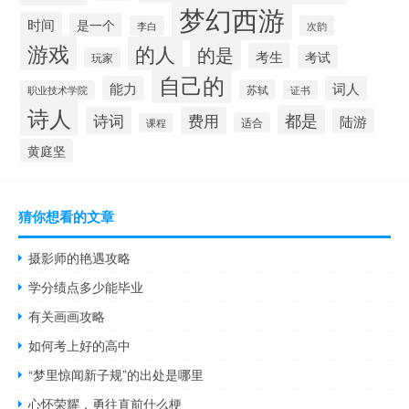
梦幻西游
时间
是一个
李白
次韵
游戏
的人
的是
考生
考试
玩家
自己的
能力
词人
苏轼
职业技术学院
证书
诗人
都是
诗词
费用
陆游
适合
课程
黄庭坚
猜你想看的文章
摄影师的艳遇攻略
学分绩点多少能毕业
有关画画攻略
如何考上好的高中
“梦里惊闻新子规”的出处是哪里
心怀荣耀，勇往直前什么梗