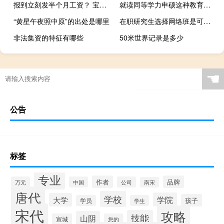
报到立刻发半个月工资？ 宝能汽车开始招聘
就读同等学力申硕这种教育咋样上课修学分容易不
“黄星午夜照中原”的出处是哪里
在职研究生选择网络班是可不用到校学习吗
非法集资的特征有哪些
50米世界记录是多少
☚
公告
标签
专业
作者
品牌
万元
中国
公司
南宋
唐代
学校
学院
大学
孩子
学员
学生
宋代
攻略
技能
山阴
宣城
您的