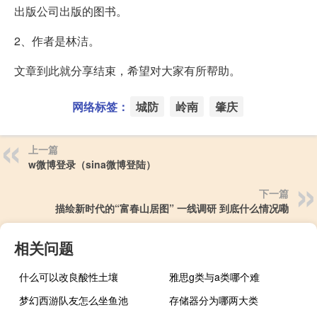
出版公司出版的图书。
2、作者是林洁。
文章到此就分享结束，希望对大家有所帮助。
网络标签：
城防
岭南
肇庆
上一篇
w微博登录（sina微博登陆）
下一篇
描绘新时代的“富春山居图” 一线调研 到底什么情况嘞
相关问题
什么可以改良酸性土壤
雅思g类与a类哪个难
梦幻西游队友怎么坐鱼池
存储器分为哪两大类