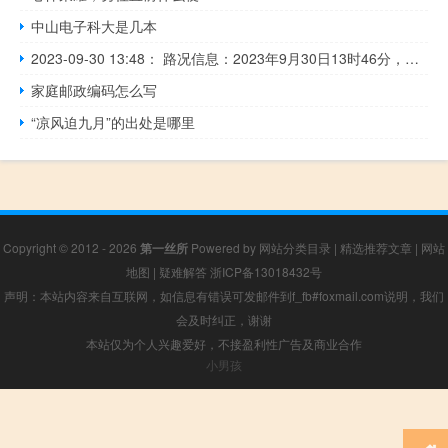
中山电子科大是几本
2023-09-30 13:48： 路况信息：2023年9月30日13时46分，许广高速潭衡西段回龙桥收费站附近以南K775处南往北因车流量大造成交通通行缓慢，交通恢复正常通行时间待定。 ​​​
家庭邮政编码怎么写
“凉风迫九月”的出处是哪里
Copyright © 2012 - 2026
第一丝所
Powered by
网站分类目录
|
精选推荐文章
|
网站
地图
|
疑难解答
浙ICP备13018432号
声明：本站内容来自互联网，如信息有错误可发邮件到f_fb#foxmail.com说明，我们
会及时纠正，谢谢
本站仅为个人兴趣爱好，不接盈利性广告及商业合作
小男孩