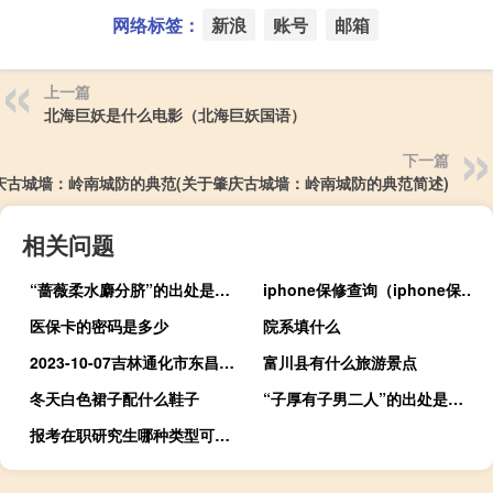
网络标签：
新浪
账号
邮箱
上一篇
北海巨妖是什么电影（北海巨妖国语）
下一篇
庆古城墙：岭南城防的典范(关于肇庆古城墙：岭南城防的典范简述)
相关问题
“蔷薇柔水麝分脐”的出处是哪里
iphone保修查询（iphone保修）
医保卡的密码是多少
院系填什么
2023-10-07吉林通化市东昌区(元蘑)的报价是多少
富川县有什么旅游景点
冬天白色裙子配什么鞋子
“子厚有子男二人”的出处是哪里
报考在职研究生哪种类型可以获得毕业证书