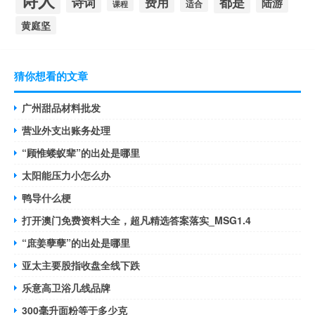
诗人
都是
诗词
费用
陆游
适合
课程
黄庭坚
猜你想看的文章
广州甜品材料批发
营业外支出账务处理
“顾惟蝼蚁辈”的出处是哪里
太阳能压力小怎么办
鸭导什么梗
打开澳门免费资料大全，超凡精选答案落实_MSG1.4
“庶姜孽孽”的出处是哪里
亚太主要股指收盘全线下跌
乐意高卫浴几线品牌
300毫升面粉等于多少克