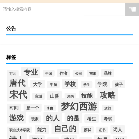
☚
公告
标签
专业
作者
品牌
万元
中国
公司
南宋
唐代
学校
学院
大学
孩子
学员
学生
宋代
攻略
技能
山阴
宣城
您的
梦幻西游
时间
是一个
李白
次韵
游戏
的人
的是
考生
考试
玩家
自己的
能力
词人
苏轼
职业技术学院
证书