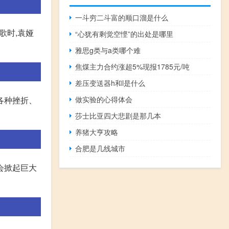
一斗穷二斗富的顺口溜是什么
歌时,袁娅
“心犹有剩觉空悭”的出处是哪里
雅思g类与a类哪个难
焦煤主力合约涨超5%现报1785元/吨
差压变送器h和l是什么
各种挫折、
做实验的心得体会
莎士比亚四大悲剧是那几本
养猪大亨攻略
合肥是几线城市
会掀起巨大