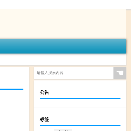
☚
公告
标签