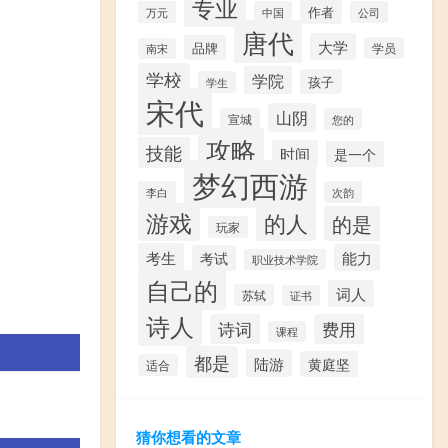
专业
作者
万元
中国
公司
唐代
大学
品牌
学员
南宋
学校
学院
孩子
学生
宋代
山阴
宣城
您的
攻略
技能
时间
是一个
梦幻西游
李白
次韵
游戏
的人
的是
玩家
考生
能力
考试
职业技术学院
自己的
词人
苏轼
证书
诗人
诗词
费用
课程
都是
陆游
黄庭坚
适合
猜你想看的文章