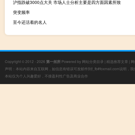
沪指跌破3000点大关 市场人士分析主要是四方面因素所致
突变频率
至今还活着的名人
Copyright © 2012 - 2026
第一丝所
Powered by
网站分类目录
|
精选推荐文章
|
网
声明：本站内容来自互联网，如信息有错误可发邮件到f_fb#foxmail.com说明
本站仅为个人兴趣爱好，不接盈利性广告及商业合作