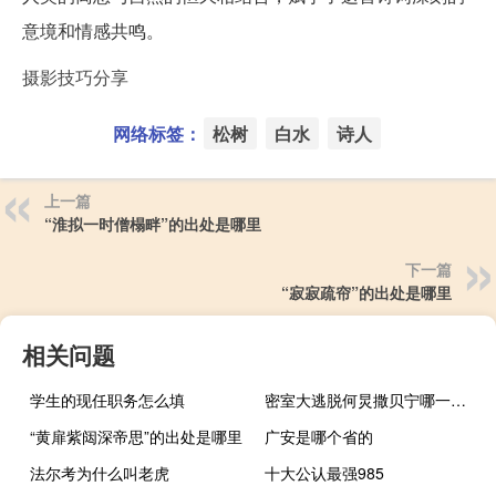
意境和情感共鸣。
摄影技巧分享
网络标签：
松树
白水
诗人
上一篇
“淮拟一时僧榻畔”的出处是哪里
下一篇
“寂寂疏帘”的出处是哪里
相关问题
学生的现任职务怎么填
密室大逃脱何炅撒贝宁哪一期 何炅撒贝宁元宵晚会坐一桌
“黄扉紫闼深帝思”的出处是哪里
广安是哪个省的
法尔考为什么叫老虎
十大公认最强985