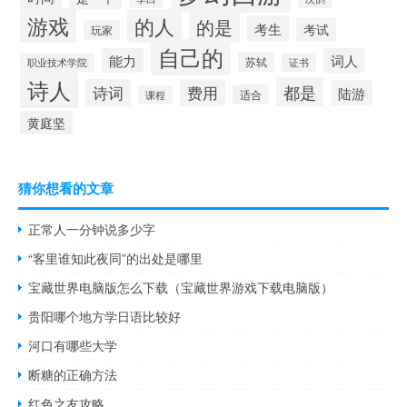
游戏
的人
的是
考生
考试
玩家
自己的
能力
词人
苏轼
职业技术学院
证书
诗人
都是
诗词
费用
陆游
适合
课程
黄庭坚
猜你想看的文章
正常人一分钟说多少字
“客里谁知此夜同”的出处是哪里
宝藏世界电脑版怎么下载（宝藏世界游戏下载电脑版）
贵阳哪个地方学日语比较好
河口有哪些大学
断糖的正确方法
红色之友攻略