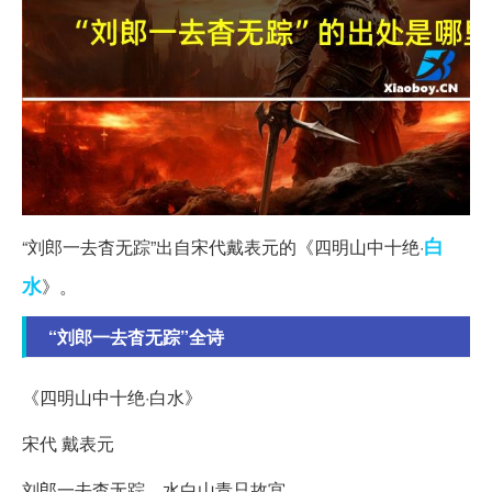
白
“刘郎一去杳无踪”出自宋代戴表元的《四明山中十绝·
水
》。
“刘郎一去杳无踪”全诗
《四明山中十绝·白水》
宋代 戴表元
刘郎一去杳无踪，水白山青只故宫。