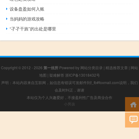
设备盘盈如何入账
当妈妈的游戏攻略
“孑孑干旌”的出处是哪里
Copyright © 2012 - 2026
第一丝所
Powered by
网站分类目录
|
精选推荐文章
|
网站
地图
|
疑难解答
浙ICP备13018432号
声明：本站内容来自互联网，如信息有错误可发邮件到f_fb#foxmail.com说明，我们
会及时纠正，谢谢
本站仅为个人兴趣爱好，不接盈利性广告及商业合作
小男孩