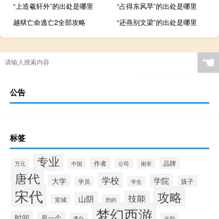
“上造羲轩外”的出处是哪里
“占得东风早”的出处是哪里
越狱亡命逃亡2全部攻略
“还燕别文梁”的出处是哪里
☚
公告
标签
专业
作者
品牌
万元
中国
公司
南宋
唐代
学校
学院
大学
孩子
学员
学生
宋代
攻略
技能
山阴
宣城
您的
梦幻西游
时间
是一个
李白
次韵