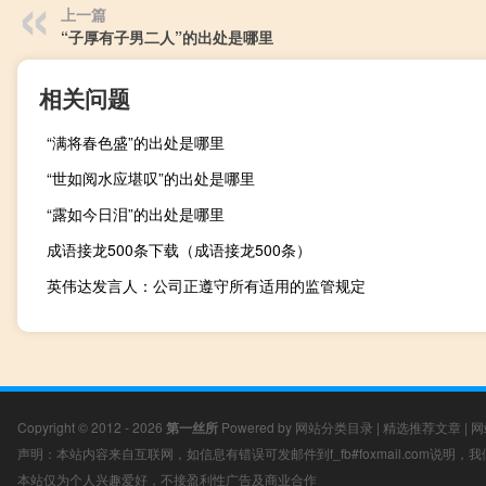
上一篇
“子厚有子男二人”的出处是哪里
相关问题
“满将春色盛”的出处是哪里
“世如阅水应堪叹”的出处是哪里
“露如今日泪”的出处是哪里
成语接龙500条下载（成语接龙500条）
英伟达发言人：公司正遵守所有适用的监管规定
Copyright © 2012 - 2026
第一丝所
Powered by
网站分类目录
|
精选推荐文章
|
网
声明：本站内容来自互联网，如信息有错误可发邮件到f_fb#foxmail.com说明
本站仅为个人兴趣爱好，不接盈利性广告及商业合作