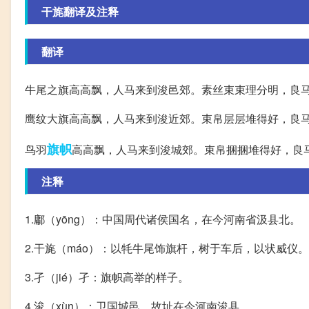
干旄翻译及注释
翻译
牛尾之旗高高飘，人马来到浚邑郊。素丝束束理分明，良
鹰纹大旗高高飘，人马来到浚近郊。束帛层层堆得好，良
旗帜
鸟羽
高高飘，人马来到浚城郊。束帛捆捆堆得好，良
注释
1.鄘（yōng）：中国周代诸侯国名，在今河南省汲县北。
2.干旄（máo）：以牦牛尾饰旗杆，树于车后，以状威仪。干
3.孑（jié）孑：旗帜高举的样子。
4.浚（xùn）：卫国城邑，故址在今河南浚县。