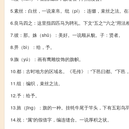
5.素丝：白丝，一说束帛。纰（pí）：连缀，束丝之法。
6.良马四之：这里指四匹马为聘礼。下文“五之”“六之”用法
7.彼：那。姝（shū）：美好。一说顺从貌。子：贤者。
8.畀（bì）：给，予。
9.旟（yú）：画有鹰雕纹饰的旗帜。
10.都：古时地方的区域名。《毛传》：“下邑曰都。”下邑
11.组：编织，束丝之法。
12.予：给予。
13.旌（jīng）：旗的一种。挂牦牛尾于竿头，下有五彩鸟
14.祝：“属”的假借字，编连缝合。一说厚积之状。