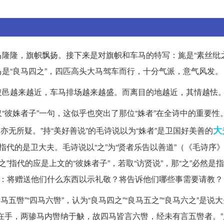
隆隆，旗帜飘扬。接下来是对旗帜和车马的特写：旄是“素丝纰之
是“良马四之”，四匹高头大马驾车而行，十分气派，意气风发。
浚邑越来越近，车马排场越来越盛。而离目的地越近，其情越怯
“彼姝者子”一句，这似乎也突出了那位“姝者”在全诗中的重要性
大
亦无所疑。”持“美好善说”的毛诗说以为“姝者”是卫国好美善的
”指代的是卫大夫。毛诗说以“之”为“贤者乐告以善道”（《毛诗序
之”指代的应是上文的“彼姝者子”，若取“访贤说”，那“之”必然是
题：将赠送他们什么东西以示礼敬？将告诉他们哪些事需要请教？
骖马五辔”“四马六辔”，认为“良马四之”“良马五之”“良马六之”是说
在手，两骖马内辔纳于觖，故四马皆言六辔，经未有言五辔者。”