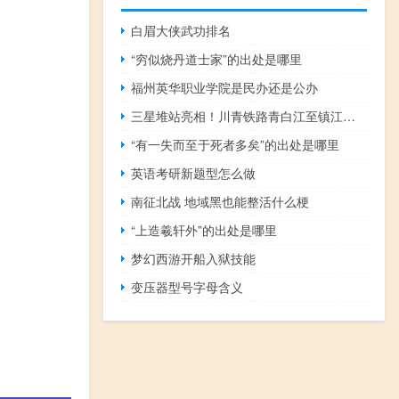
白眉大侠武功排名
“穷似烧丹道士家”的出处是哪里
福州英华职业学院是民办还是公办
三星堆站亮相！川青铁路青白江至镇江关铁路线即将开通
“有一失而至于死者多矣”的出处是哪里
英语考研新题型怎么做
南征北战 地域黑也能整活什么梗
“上造羲轩外”的出处是哪里
梦幻西游开船入狱技能
变压器型号字母含义