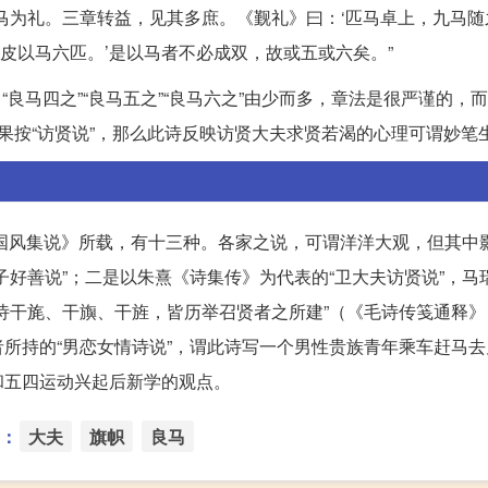
马为礼。三章转益，见其多庶。《觐礼》曰：‘匹马卓上，九马随
子皮以马六匹。’是以马者不必成双，故或五或六矣。”
，“良马四之”“良马五之”“良马六之”由少而多，章法是很严谨的，而
。如果按“访贤说”，那么此诗反映访贤大夫求贤若渴的心理可谓妙笔
国风集说》所载，有十三种。各家之说，可谓洋洋大观，但其中
子好善说”；二是以朱熹《诗集传》为代表的“卫大夫访贤说”，马
诗干旄、干旟、干旌，皆历举召贤者之所建”（《毛诗传笺通释》
所持的“男恋女情诗说”，谓此诗写一个男性贵族青年乘车赶马去
和五四运动兴起后新学的观点。
：
大夫
旗帜
良马