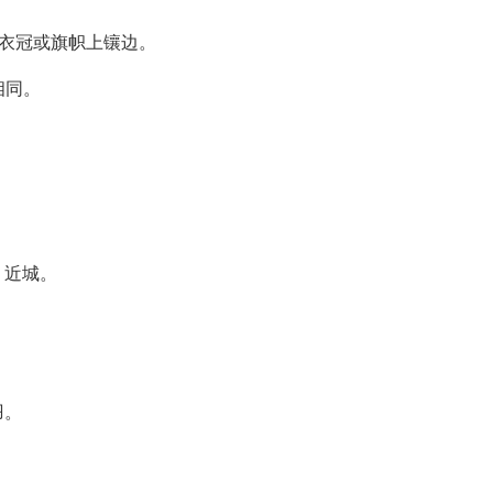
在衣冠或旗帜上镶边。
相同。
，近城。
羽。