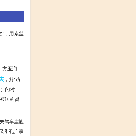
”，用素丝
。
。方玉润
夫
，持“访
》）的对
指被访的贤
大夫驾车建旌
又引孔广森