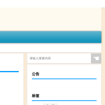
☚
公告
标签