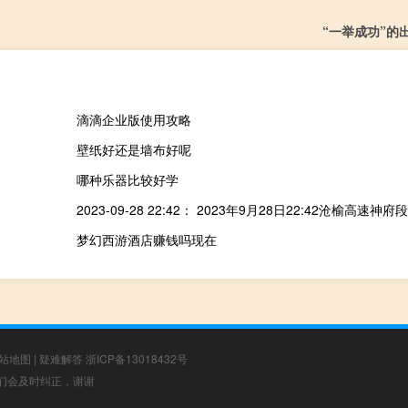
“一举成功”的
滴滴企业版使用攻略
壁纸好还是墙布好呢
哪种乐器比较好学
梦幻西游酒店赚钱吗现在
站地图
|
疑难解答
浙ICP备13018432号
，我们会及时纠正，谢谢