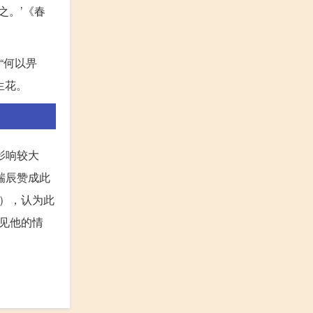
之。’《春
“何以畀
生花。
影响较大
瑞辰赞成此
），认为此
见他的情