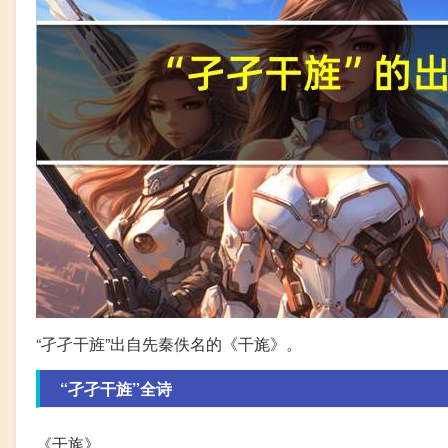
“孑孑干旌”出自先秦佚名的《干旄》。
“孑孑干旌”全诗
《干旄》