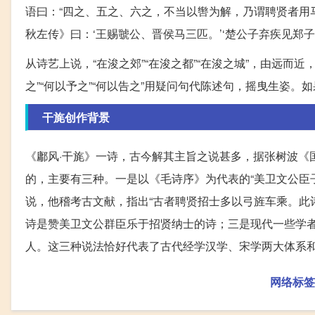
语曰：“四之、五之、六之，不当以辔为解，乃谓聘贤者用
秋左传》曰：‘王赐虢公、晋侯马三匹。’‘楚公子弃疾见郑
从诗艺上说，“在浚之郊”“在浚之都”“在浚之城”，由远而近
之”“何以予之”“何以告之”用疑问句代陈述句，摇曳生姿
干旄创作背景
《鄘风·干旄》一诗，古今解其主旨之说甚多，据张树波《
的，主要有三种。一是以《毛诗序》为代表的“美卫文公臣
说，他稽考古文献，指出“古者聘贤招士多以弓旌车乘。此
诗是赞美卫文公群臣乐于招贤纳士的诗；三是现代一些学者
人。这三种说法恰好代表了古代经学汉学、宋学两大体系
网络标签