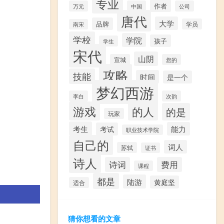
专业
作者
万元
中国
公司
唐代
大学
品牌
学员
南宋
学校
学院
孩子
学生
宋代
山阴
宣城
您的
攻略
技能
时间
是一个
梦幻西游
李白
次韵
游戏
的人
的是
玩家
考生
能力
考试
职业技术学院
自己的
词人
苏轼
证书
诗人
诗词
费用
课程
都是
陆游
黄庭坚
适合
猜你想看的文章