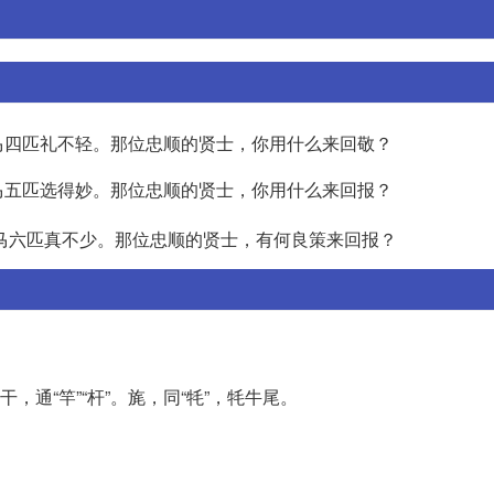
马四匹礼不轻。那位忠顺的贤士，你用什么来回敬？
马五匹选得妙。那位忠顺的贤士，你用什么来回报？
马六匹真不少。那位忠顺的贤士，有何良策来回报？
，通“竿”“杆”。旄，同“牦”，牦牛尾。