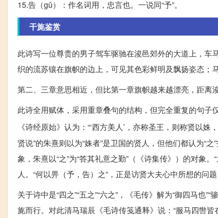
15.告（gǔ）：作名词用，忠言也。一说同“予”。
干旄鉴赏
此诗写一位尊贵的男子驾车驱驰在浚邑郊外的大道上，车马
织的流苏镶在旗帜的边上，可见其色彩鲜明及飘扬姿态；马
第二、三章意思相近，但比第一章旗帜越来越漂亮，距离
此诗全用赋体，采用重章叠句的结构，但完全重复的句子仅
《诗经原始》认为：“‘西方美人’，亦称圣王，则称贤以姝，
贤说”的朱熹则以为“姝者”是卫国的贤人，但他们都认为“之
象，朱熹以“之”为“答其礼意之勤”（《诗集传》）的对象。“
人。“何以畀（予，告）之”，正是访贤大夫心中所想的问
关于诗中是“四之”“五之”“六之”，《毛传》解为“御四马也”“
旄而行。对此清马瑞辰《毛诗传笺通释》说：“服马四辔皆