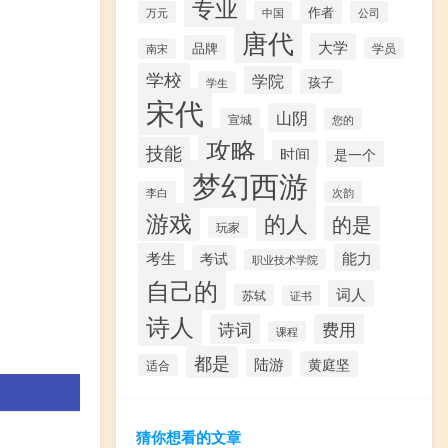
专业
作者
万元
中国
公司
唐代
大学
品牌
学员
南宋
学校
学院
孩子
学生
宋代
山阴
宣城
您的
攻略
技能
时间
是一个
梦幻西游
李白
次韵
游戏
的人
的是
玩家
考生
能力
考试
职业技术学院
自己的
词人
苏轼
证书
诗人
诗词
费用
课程
都是
陆游
黄庭坚
适合
猜你想看的文章