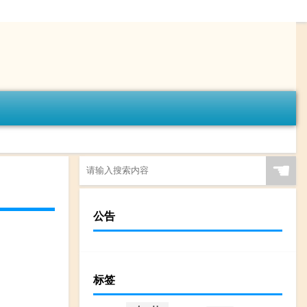
☚
公告
标签