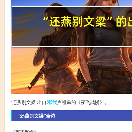
宋代
“还燕别文梁”出自
卢祖皋的《夜飞鹊慢》。
“还燕别文梁”全诗
《夜飞鹊慢》