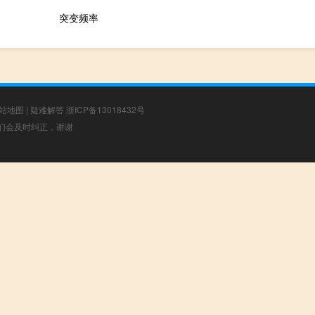
突变频率
站地图
|
疑难解答
浙ICP备13018432号
，我们会及时纠正，谢谢