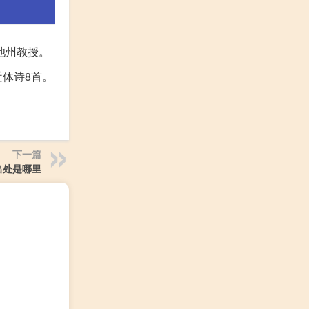
路池州教授。
近体诗8首。
下一篇
出处是哪里