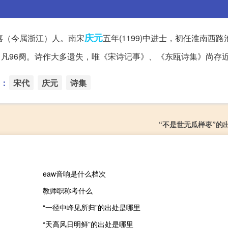
庆元
永嘉（今属浙江）人。南宋
五年(1199)中进士，初任淮南西
，凡96阕。诗作大多遗失，唯《宋诗记事》、《东瓯诗集》尚存
：
宋代
庆元
诗集
“不是世无瓜样枣”的
eaw音响是什么档次
教师职称考什么
“一径中峰见所归”的出处是哪里
“天高风日明鲜”的出处是哪里