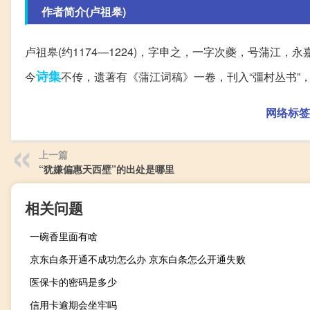
作者简介(卢祖皋)
卢祖皋(约1174—1224)，字申之，一字次夔，号蒲江，
诗集
今
不传，遗著有《蒲江词稿》一卷，刊入“彊村丛书”
网络标签
上一篇
“犹嫌偏惠天西壁”的出处是哪里
相关问题
一碗香里面有啥
京东白条开通不成功怎么办 京东白条怎么开通失败
医保卡的密码是多少
信用卡逾期会坐牢吗