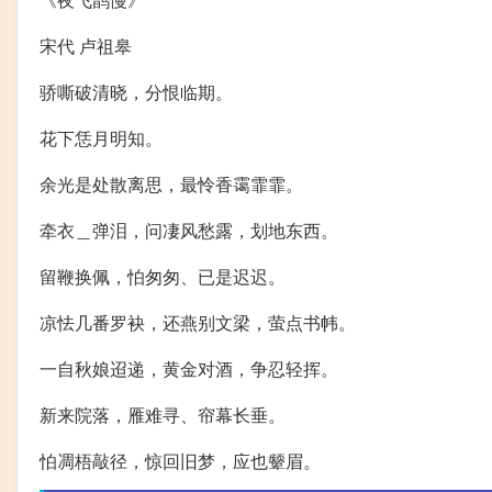
宋代 卢祖皋
骄嘶破清晓，分恨临期。
花下恁月明知。
余光是处散离思，最怜香霭霏霏。
牵衣＿弹泪，问凄风愁露，划地东西。
留鞭换佩，怕匆匆、已是迟迟。
凉怯几番罗袂，还燕别文梁，萤点书帏。
一自秋娘迢递，黄金对酒，争忍轻挥。
新来院落，雁难寻、帘幕长垂。
怕凋梧敲径，惊回旧梦，应也颦眉。