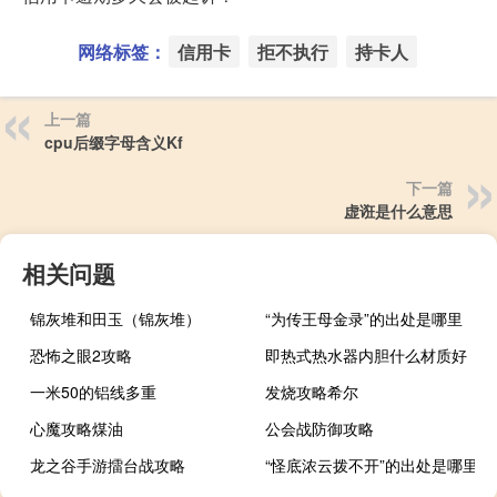
网络标签：
信用卡
拒不执行
持卡人
上一篇
cpu后缀字母含义Kf
下一篇
虚诳是什么意思
相关问题
锦灰堆和田玉（锦灰堆）
“为传王母金录”的出处是哪里
恐怖之眼2攻略
即热式热水器内胆什么材质好
一米50的铝线多重
发烧攻略希尔
心魔攻略煤油
公会战防御攻略
龙之谷手游擂台战攻略
“怪底浓云拨不开”的出处是哪里