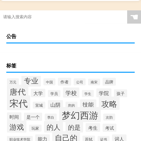
☚
公告
标签
专业
作者
品牌
万元
中国
公司
南宋
唐代
学校
学院
大学
孩子
学员
学生
宋代
攻略
技能
山阴
宣城
您的
梦幻西游
时间
是一个
李白
次韵
游戏
的人
的是
考生
考试
玩家
自己的
能力
词人
苏轼
职业技术学院
证书