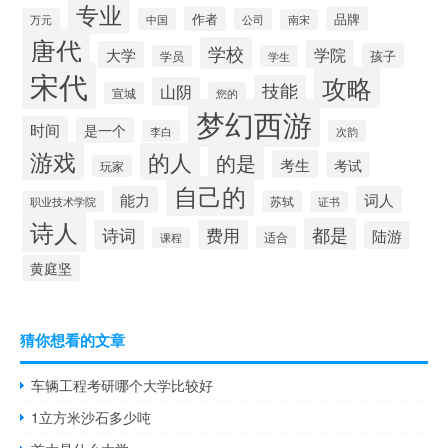
专业
作者
品牌
万元
中国
公司
南宋
唐代
学校
学院
大学
孩子
学员
学生
宋代
攻略
技能
山阴
宣城
您的
梦幻西游
时间
是一个
李白
次韵
游戏
的人
的是
考生
考试
玩家
自己的
能力
词人
苏轼
职业技术学院
证书
诗人
都是
诗词
费用
陆游
适合
课程
黄庭坚
猜你想看的文章
车辆工程考研哪个大学比较好
1立方米沙石多少吨