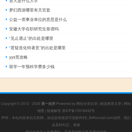
首大是什么大学
梦幻西游哪里有天宫套
公益一类事业单位的意思是什么
安徽大学在职研究生靠谱吗
“见止遇止”的出处是哪里
“君疑造化特著意”的出处是哪里
yys荒攻略
留学一年预科学费多少钱
Copyright © 2012 - 2026
第一丝所
Powered by
网站分类目录
|
精选推荐文章
|
网站
地图
|
疑难解答
浙ICP备13018432号
声明：本站内容来自互联网，如信息有错误可发邮件到f_fb#foxmail.com说明，我们
会及时纠正，谢谢
本站仅为个人兴趣爱好，不接盈利性广告及商业合作