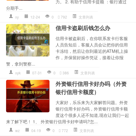
力。 2. 有助于信用卡提额 ：银行通过
分期手...
xy
12-24
0
792
文章列表
信用卡盗刷后钱怎么办
信用卡被盗刷后，在你联系发卡行客服
人员告知后，客服人员会让把你的信用
卡冻结，然后让你到最近的ATM机上操
作，并保留好操作凭证，接着让你报
警，拿到警察...
xyk
07-31
0
386
文章列表
外资银行信用卡好办吗（外资
银行信用卡额度）
大家好，乐乐来为大家解答问题。外资
银行信用卡好办吗，外资银行信用卡额
度这个很多人还不知道,现在让我们一起
来了解下吧！ 1、 外资银行信用卡好申请吗?怎...
wz
04-19
0
772
文章列表