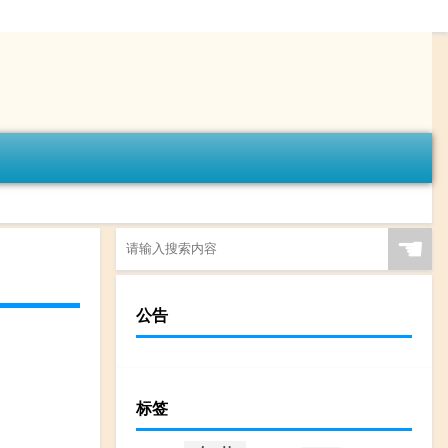
☚
公告
标签