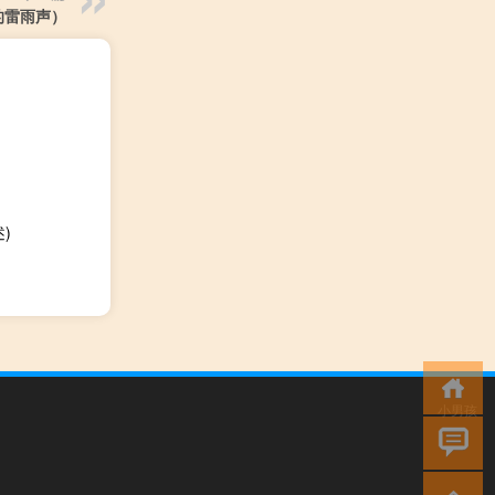
的雷雨声）
)
小男孩