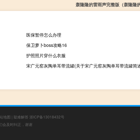
轰隆隆的雷雨声完整版（轰隆隆
医保暂停怎么办理
保卫萝卜boss攻略16
护照照片穿什么衣服
宋广元窑灰陶单耳带流罐(关于宋广元窑灰陶单耳带流罐简述
站地图
|
疑难解答
浙ICP备13018432号
，我们会及时纠正，谢谢