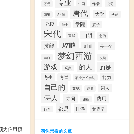
专业
作者
万元
中国
公司
唐代
大学
品牌
学员
南宋
学校
学院
孩子
学生
宋代
山阴
宣城
您的
攻略
技能
时间
是一个
梦幻西游
李白
次韵
游戏
的人
的是
玩家
考生
能力
考试
职业技术学院
自己的
词人
苏轼
证书
诗人
诗词
费用
课程
都是
陆游
黄庭坚
适合
额为信用额
猜你想看的文章