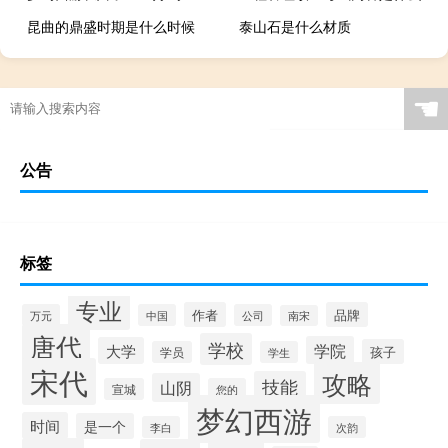
昆曲的鼎盛时期是什么时候
泰山石是什么材质
☚
公告
标签
专业
作者
品牌
万元
中国
公司
南宋
唐代
学校
学院
大学
孩子
学员
学生
宋代
攻略
技能
山阴
宣城
您的
梦幻西游
时间
是一个
李白
次韵