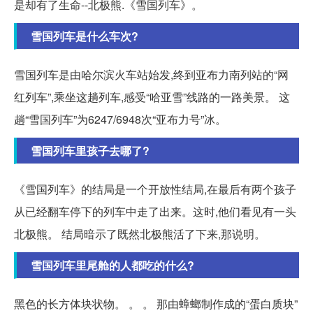
是却有了生命--北极熊.《雪国列车》。
雪国列车是什么车次?
雪国列车是由哈尔滨火车站始发,终到亚布力南列站的“网
红列车”,乘坐这趟列车,感受“哈亚雪”线路的一路美景。 这
趟“雪国列车”为6247/6948次“亚布力号”冰。
雪国列车里孩子去哪了?
《雪国列车》的结局是一个开放性结局,在最后有两个孩子
从已经翻车停下的列车中走了出来。这时,他们看见有一头
北极熊。 结局暗示了既然北极熊活了下来,那说明。
雪国列车里尾舱的人都吃的什么?
黑色的长方体块状物。 。 。 那由蟑螂制作成的“蛋白质块”