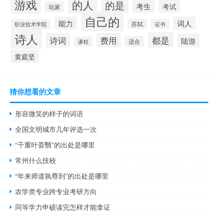
游戏
的人
的是
考生
考试
玩家
自己的
能力
词人
苏轼
职业技术学院
证书
诗人
都是
诗词
费用
陆游
适合
课程
黄庭坚
猜你想看的文章
形容微笑的样子的词语
全国文明城市几年评选一次
“千重叶荟翳”的出处是哪里
常州什么技校
“年来师道孰尊到”的出处是哪里
农学类专业跨专业考研方向
同等学力申硕读完怎样才能拿证