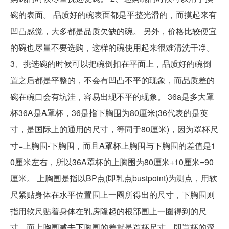
碗的表面。 品质好的碗表面都是平整光滑的，而摸起来有
凹凸感觉，大多都是品质欠缺的碗。 另外，价格比较便宜
的碗也尽量不要选购，这样的碗使用起来很难清洗干净。
3、挑选碗的时候可以把碗倒扣在平面上，品质好的碗倒
置之后都是平整的，不会有凹凸不平的现象，而品质差的
碗在碗口会有坑洼，容易出现不平的现象。 36a是多大罩
杯36A是A罩杯，36是指下胸围为80厘米(36代表的是英
寸，是国际上的通用的尺寸，等同于80厘米)，因为罩杯尺
寸=上胸围-下胸围，而且A罩杯上胸围与下胸围的差值是1
0厘米左右，所以36A罩杯的上胸围为80厘米+10厘米=90
厘米。 上胸围是指以BP点(即乳点bustpoint)为测点，用软
尺紧贴身体在水平位置围上一圈所得出的尺寸，下胸围则
指用软尺贴着身体在乳房隆起的根部围上一圈得到的尺
寸，而上胸围减去下胸围的差就是罩杯尺寸，即罩杯的深