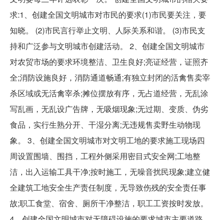
求:1、创建全国文明城市对市民的要求(1)市民要关注，要
知晓。 (2)市民言行举止文明、人际关系和谐。 (3)市民支
持和广泛参与文明城市创建活动。 2、创建全国文明城市
对农贸市场的要求环境整洁、卫生良好;亮证经营，证照齐
全;消防设施良好，消防通道畅通;有独立封闭的活禽售卖宰
杀区域或无活禽宰杀;摊位摆放有序，无占道经营，无乱涂
写乱画，无乱设广告牌，无吸烟现象;无过期、变质、伪劣
食品，实行生熟分开、干湿分离;无违规售卖野生动物现
象。 3、创建全国文明城市对文明工地的要求施工现场四
周设置围墙、围挡，工程外侧采用密目式安全网;工地整
洁，出入运输工具干净;按时施工，无噪音扰民现象;建立健
全建筑工地安全生产责任制度，无导致伤残的安全责任事
故;职工食堂、宿舍、厕所干净整洁，职工工资按时发放。
4、创建全国文明城市对无障碍设施的要求城市主要道路