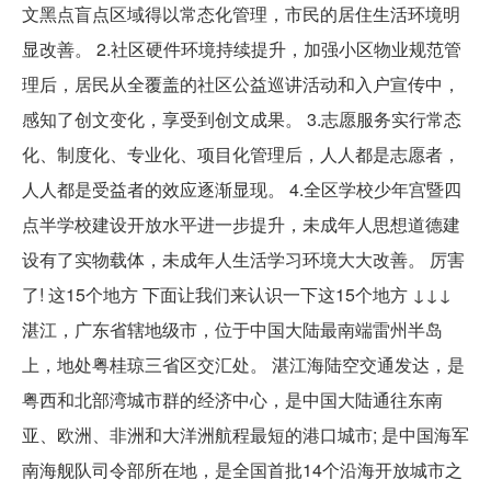
文黑点盲点区域得以常态化管理，市民的居住生活环境明
显改善。 2.社区硬件环境持续提升，加强小区物业规范管
理后，居民从全覆盖的社区公益巡讲活动和入户宣传中，
感知了创文变化，享受到创文成果。 3.志愿服务实行常态
化、制度化、专业化、项目化管理后，人人都是志愿者，
人人都是受益者的效应逐渐显现。 4.全区学校少年宫暨四
点半学校建设开放水平进一步提升，未成年人思想道德建
设有了实物载体，未成年人生活学习环境大大改善。 厉害
了! 这15个地方 下面让我们来认识一下这15个地方 ↓↓↓
湛江，广东省辖地级市，位于中国大陆最南端雷州半岛
上，地处粤桂琼三省区交汇处。 湛江海陆空交通发达，是
粤西和北部湾城市群的经济中心，是中国大陆通往东南
亚、欧洲、非洲和大洋洲航程最短的港口城市; 是中国海军
南海舰队司令部所在地，是全国首批14个沿海开放城市之