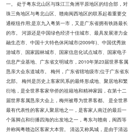
一。 处于粤东北山区与珠江三角洲平原地区的结合部，对
珠三角地区与粤北山区、赣南闽西地区的联系起着重要交
通枢纽作用;是京九入粤第一市，又是广东省拥有铁路最长
的市。 河源还是中国绿色经济十佳城市、最具发展潜力金
融生态市、中国十大特色休闲城市(2009年)、中国优秀旅
游城市、国家园林城市、国家信息化试点城市、国家电子
信息产业基地、广东省文明城市，2010年第23届世界客属
恳亲大会东道城市。 梅州，广东省辖地级市;位于广东省东
北部。 梅州是历史上客家民系的最终形成地、聚居地和繁
衍地，是全世界客家华侨的祖籍地和精神家园，在第十二
届世界客属恳亲大会上，梅州被尊为世界客都。 是全世界
最有代表性的客家人聚居地之一，是客家人南迁的最后一
个落脚点和衍播四海的出发地之一，粤东与赣南，闽西等
并称闽粤赣边区客家大本营。 清远又称凤城，是由于清远