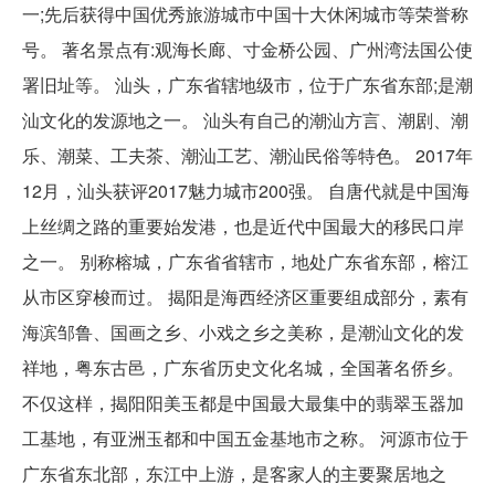
一;先后获得中国优秀旅游城市中国十大休闲城市等荣誉称
号。 著名景点有:观海长廊、寸金桥公园、广州湾法国公使
署旧址等。 汕头，广东省辖地级市，位于广东省东部;是潮
汕文化的发源地之一。 汕头有自己的潮汕方言、潮剧、潮
乐、潮菜、工夫茶、潮汕工艺、潮汕民俗等特色。 2017年
12月，汕头获评2017魅力城市200强。 自唐代就是中国海
上丝绸之路的重要始发港，也是近代中国最大的移民口岸
之一。 别称榕城，广东省省辖市，地处广东省东部，榕江
从市区穿梭而过。 揭阳是海西经济区重要组成部分，素有
海滨邹鲁、国画之乡、小戏之乡之美称，是潮汕文化的发
祥地，粤东古邑，广东省历史文化名城，全国著名侨乡。
不仅这样，揭阳阳美玉都是中国最大最集中的翡翠玉器加
工基地，有亚洲玉都和中国五金基地市之称。 河源市位于
广东省东北部，东江中上游，是客家人的主要聚居地之