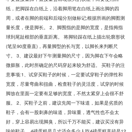
纸，把脚踩在白纸上，沿着脚用笔在白纸上画出脚的四
周，或者在脚的前端和后端分别做标记;根据所画的脚图测
量长度，便是脚长。 2、脚围指的是脚的宽度，是指拇指
球到尾趾根部的垂直距离。 将脚轻踩在纸上描出轮廓形状
(笔呈90度垂直)，再量脚型的长与宽，以脚长来判断尺
寸。 3、建议最好下午测量脚的尺寸，因为脚在下午会略
微膨胀，此时所确定的尺码穿起来较为舒适。 买鞋子的注
意事项:1、试穿买鞋子的时候，一定要试穿鞋子的弹性和
宽度，尽量弯曲和扭曲，检查鞋子的灵活度，试穿的时候
脚放在里面一定要有足够的宽度，不然太紧穿上会很不舒
服。 2、买鞋子之前，建议先闻一下味道，如果是劣质的
鞋子，会有一股刺鼻的味道，异味重，透气性也不会太
好，穿上容易出现脚臭，所以千万不能买，建议买没有异
味的鞋子。 4磅蛋糕是几寸适合多少人吃4磅蛋糕直径是12