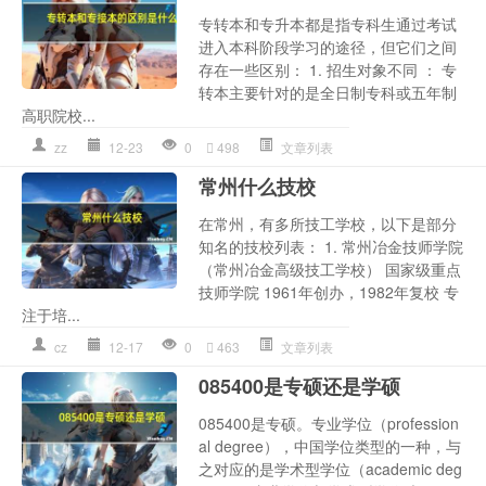
专转本和专升本都是指专科生通过考试
进入本科阶段学习的途径，但它们之间
存在一些区别： 1. 招生对象不同 ： 专
转本主要针对的是全日制专科或五年制
高职院校...
zz
12-23
0
498
文章列表
常州什么技校
在常州，有多所技工学校，以下是部分
知名的技校列表： 1. 常州冶金技师学院
（常州冶金高级技工学校） 国家级重点
技师学院 1961年创办，1982年复校 专
注于培...
cz
12-17
0
463
文章列表
085400是专硕还是学硕
085400是专硕。专业学位（profession
al degree），中国学位类型的一种，与
之对应的是学术型学位（academic deg