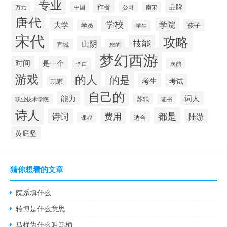
专业
作者
品牌
万元
中国
公司
南宋
唐代
学校
学院
大学
孩子
学员
学生
宋代
攻略
技能
山阴
宣城
您的
梦幻西游
时间
是一个
李白
次韵
游戏
的人
的是
考生
考试
玩家
自己的
能力
词人
苏轼
职业技术学院
证书
诗人
都是
诗词
费用
陆游
适合
课程
黄庭坚
猜你想看的文章
院系填什么
转博是什么意思
马桶为什么叫马桶