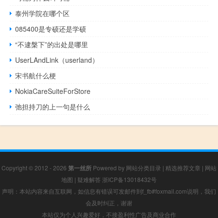
泰州学院在哪个区
085400是专硕还是学硕
“不逮槃下”的出处是哪里
UserLAndLink（userland）
宋书航什么梗
NokiaCareSuiteForStore
弛担持刀的上一句是什么
Copyright © 2012 - 2026
第一丝所
Powered by
网站分类目录
|
精选推荐文章
|
网站
地图
|
疑难解答
浙ICP备13018432号
声明：本站内容来自互联网，如信息有错误可发邮件到f_fb#foxmail.com说明，我们
会及时纠正，谢谢
本站仅为个人兴趣爱好，不接盈利性广告及商业合作