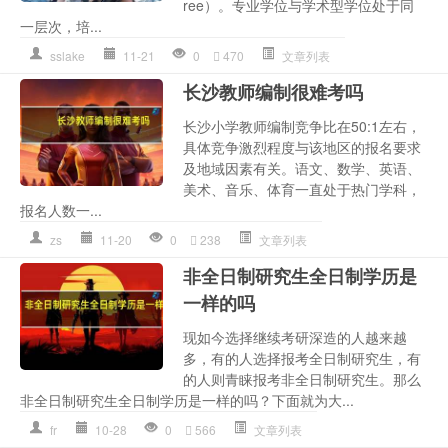
ree）。专业学位与学术型学位处于同
一层次，培...
sslake
11-21
0
470
文章列表
长沙教师编制很难考吗
长沙小学教师编制竞争比在50:1左右，
具体竞争激烈程度与该地区的报名要求
及地域因素有关。语文、数学、英语、
美术、音乐、体育一直处于热门学科，
报名人数一...
zs
11-20
0
238
文章列表
非全日制研究生全日制学历是
一样的吗
现如今选择继续考研深造的人越来越
多，有的人选择报考全日制研究生，有
的人则青睐报考非全日制研究生。那么
非全日制研究生全日制学历是一样的吗？下面就为大...
fr
10-28
0
566
文章列表