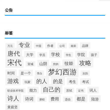
公告
标签
专业
作者
品牌
万元
中国
公司
南宋
唐代
学校
学院
大学
孩子
学员
学生
宋代
攻略
技能
山阴
宣城
您的
梦幻西游
时间
是一个
李白
次韵
游戏
的人
的是
考生
考试
玩家
自己的
能力
词人
苏轼
职业技术学院
证书
诗人
都是
诗词
费用
陆游
适合
课程
黄庭坚