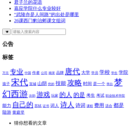
君子兰的花语
嘉应学院什么专业较好
“武陵亦是人间路”的出处是哪里
26课西门豹治邺课文组词
☚
公告
标签
唐代
专业
学校
学院
大学
作者
品牌
万元
中国
公司
学员
学生
南宋
宋代
梦
攻略
技能
山阴
时间
是一个
孩子
宣城
您的
李白
幻西游
游戏
的人
的是
考生
考试
次韵
玩家
职业技术学院
自己的
诗人
都是
诗词
费用
能力
词人
苏轼
适合
证书
课程
陆游
黄庭坚
猜你想看的文章