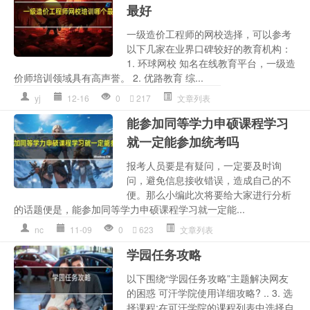
最好
一级造价工程师的网校选择，可以参考
以下几家在业界口碑较好的教育机构：
1. 环球网校 知名在线教育平台，一级造
价师培训领域具有高声誉。 2. 优路教育 综...
yj
12-16
0
217
文章列表
能参加同等学力申硕课程学习
就一定能参加统考吗
报考人员要是有疑问，一定要及时询
问，避免信息接收错误，造成自己的不
便。那么小编此次将要给大家进行分析
的话题便是，能参加同等学力申硕课程学习就一定能...
nc
11-09
0
623
文章列表
学园任务攻略
以下围绕“学园任务攻略”主题解决网友
的困惑 可汗学院使用详细攻略? .. 3. 选
择课程:在可汗学院的课程列表中选择自