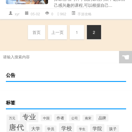
己感兴趣的课程,可以根据自己...
xyr
05-02
0
962
手游攻略
首页
上一页
1
2
☚
公告
标签
专业
作者
品牌
万元
中国
公司
南宋
唐代
学校
学院
大学
孩子
学员
学生