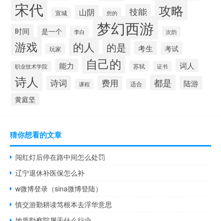
宋代
攻略
技能
山阴
宣城
您的
梦幻西游
时间
是一个
李白
次韵
游戏
的人
的是
考生
考试
玩家
自己的
能力
词人
苏轼
职业技术学院
证书
诗人
都是
诗词
费用
陆游
适合
课程
黄庭坚
猜你想看的文章
闯红灯后停在路中间怎么处罚
辽宁退休补医保怎么补
w微博登录（sina微博登陆）
慎交游勤耕读笃根本去浮华意思
地质勘察院属于什么行业