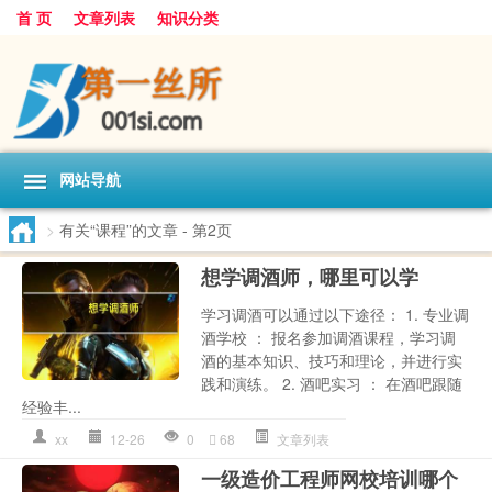
首 页
文章列表
知识分类
网站导航
>
有关“课程”的文章
- 第2页
想学调酒师，哪里可以学
学习调酒可以通过以下途径： 1. 专业调
酒学校 ： 报名参加调酒课程，学习调
酒的基本知识、技巧和理论，并进行实
践和演练。 2. 酒吧实习 ： 在酒吧跟随
经验丰...
xx
12-26
0
68
文章列表
一级造价工程师网校培训哪个