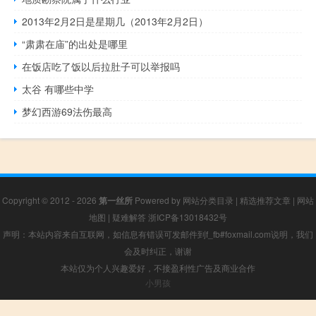
2013年2月2日是星期几（2013年2月2日）
“肃肃在庙”的出处是哪里
在饭店吃了饭以后拉肚子可以举报吗
太谷 有哪些中学
梦幻西游69法伤最高
Copyright © 2012 - 2026
第一丝所
Powered by
网站分类目录
|
精选推荐文章
|
网站
地图
|
疑难解答
浙ICP备13018432号
声明：本站内容来自互联网，如信息有错误可发邮件到f_fb#foxmail.com说明，我们
会及时纠正，谢谢
本站仅为个人兴趣爱好，不接盈利性广告及商业合作
小男孩