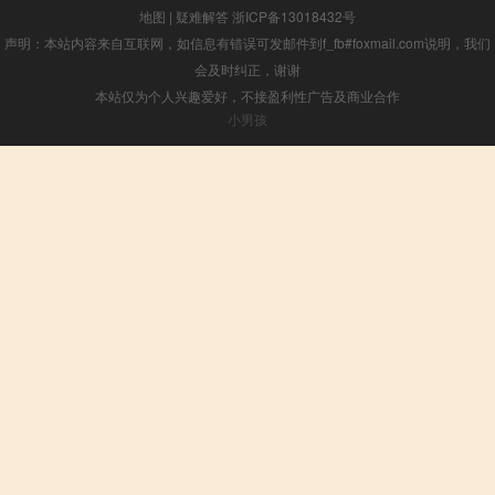
地图
|
疑难解答
浙ICP备13018432号
声明：本站内容来自互联网，如信息有错误可发邮件到f_fb#foxmail.com说明，我们
会及时纠正，谢谢
本站仅为个人兴趣爱好，不接盈利性广告及商业合作
小男孩