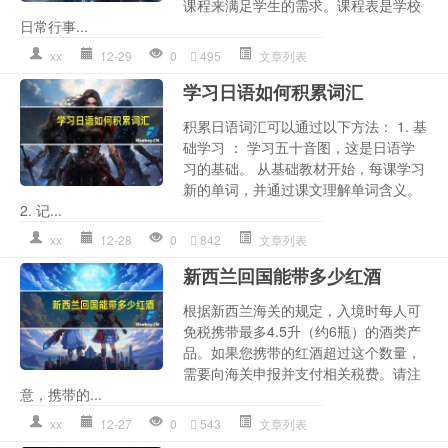
课程来满足学生的需求。课程表是学校
日常行事...
xx
12-29
0
495
文章列表
学习日语如何积累词汇
积累日语词汇可以通过以下方法： 1. 基
础学习 ： 学习五十音图，这是日语学
习的基础。 从基础教材开始，每课学习
新的单词，并通过课文理解单词含义。
2. 记...
xx
12-28
0
842
文章列表
新西兰回国能带多少红酒
根据新西兰海关的规定，入境时每人可
免税携带最多4.5升（约6瓶）的酒类产
品。如果您携带的红酒超过这个数量，
需要向海关申报并支付相关税费。请注
意，携带的...
xx
12-27
0
543
文章列表