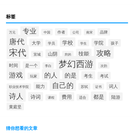
标签
专业
作者
品牌
万元
中国
公司
南宋
唐代
学校
学院
大学
孩子
学员
学生
宋代
攻略
技能
山阴
宣城
您的
梦幻西游
时间
是一个
李白
次韵
游戏
的人
的是
考生
考试
玩家
自己的
能力
词人
苏轼
职业技术学院
证书
诗人
都是
诗词
费用
陆游
适合
课程
黄庭坚
猜你想看的文章