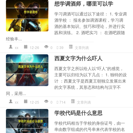
想学调酒师，哪里可以学
学习调酒可以通过以下途径： 1. 专业调
酒学校 ： 报名参加调酒课程，学习调
酒的基本知识、技巧和理论，并进行实
践和演练。 2. 酒吧实习 ： 在酒吧跟随
经验丰...
xx
12-26
0
39
文章列表
西夏文字为什么吓人
西夏文字之所以给人以“吓人”的感觉，
主要可以归结为以下几点： 1. 独特的设
计 ：西夏文字是西夏王朝独立发展出来
的文字系统，其形态和结构与汉字不
同，采用...
xx
12-25
0
714
文章列表
学校代码是什么意思
学校代码相当于学校的身份证号，由一
串由数字组成的代号串来代表学校的名