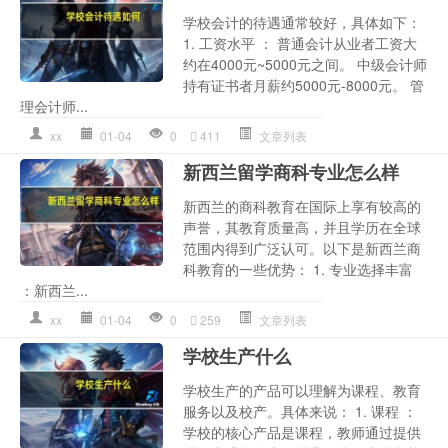
学校会计的待遇通常较好，具体如下：
1. 工资水平 ： 普通会计从业者工资大
约在4000元~5000元之间。 中级会计师
持有证书者月薪约5000元-8000元。 管
理会计师...
xx
01-04
0
411
文章列表
新西兰留学商科专业怎么样
新西兰的商科教育在国际上享有较高的
声誉，其教育质量高，并且学历在全球
范围内得到广泛认可。以下是新西兰商
科教育的一些优势： 1. 专业选择丰富
：新西兰...
xx
01-04
0
259
文章列表
学校生产什么
学校生产的产品可以理解为课程、教育
服务以及校产。具体来说： 1. 课程 ：
学校的核心产品是课程，教师通过提供