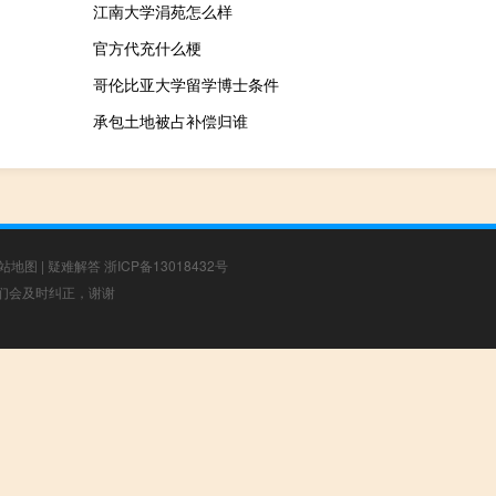
江南大学涓苑怎么样
官方代充什么梗
哥伦比亚大学留学博士条件
承包土地被占补偿归谁
站地图
|
疑难解答
浙ICP备13018432号
，我们会及时纠正，谢谢