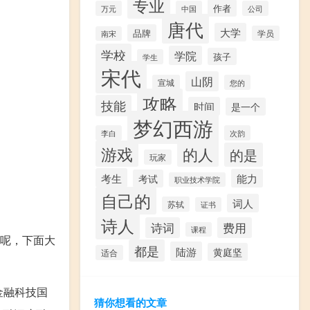
专业
作者
万元
中国
公司
唐代
大学
品牌
学员
南宋
学校
学院
孩子
学生
宋代
山阴
宣城
您的
攻略
技能
时间
是一个
梦幻西游
李白
次韵
游戏
的人
的是
玩家
考生
能力
考试
职业技术学院
自己的
词人
苏轼
证书
诗人
诗词
费用
课程
况呢，下面大
都是
陆游
黄庭坚
适合
金融科技国
猜你想看的文章