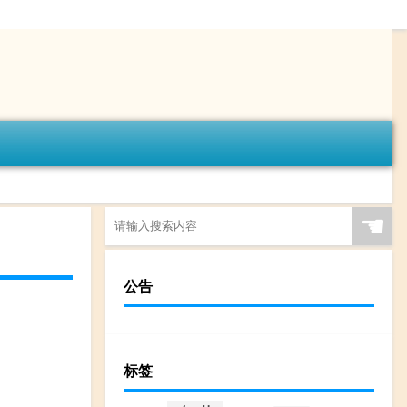
☚
公告
标签