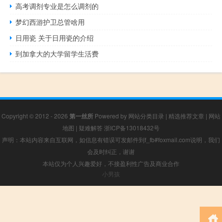
高考调剂专业是怎么调剂的
梦幻西游护卫总管啥用
日用瓷 关于日用瓷的介绍
到加拿大的大学留学生活费
Copyright © 2012 - 2026
第一丝所
Powered by
网站分类目录
|
精选推荐文章
|
网站
地图
|
疑难解答
浙ICP备13018432号
声明：本站内容来自互联网，如信息有错误可发邮件到f_fb#foxmail.com说明，我们
会及时纠正，谢谢
本站仅为个人兴趣爱好，不接盈利性广告及商业合作
小男孩