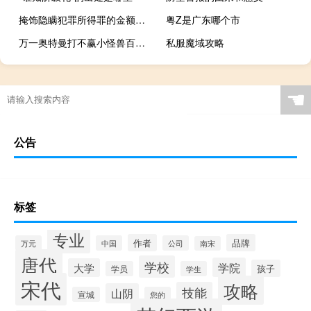
掩饰隐瞒犯罪所得罪的金额怎么认定
粤Z是广东哪个市
万一奥特曼打不赢小怪兽百度云（万一奥特曼打不赢小怪兽）
私服魔域攻略
☚
公告
标签
专业
作者
品牌
万元
中国
公司
南宋
唐代
学校
学院
大学
孩子
学员
学生
宋代
攻略
技能
山阴
宣城
您的