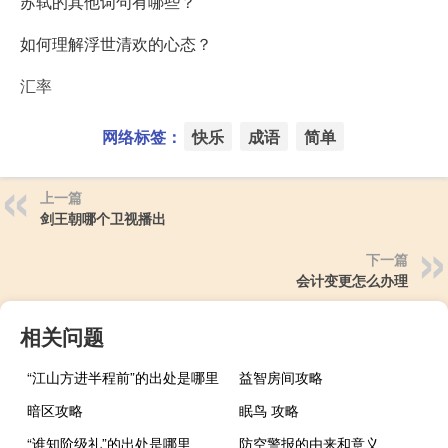
苏轼的其他词句有哪些？
如何理解浮世清欢的心态？
汇率
网络标签：
快乐
成语
简单
上一篇
剑王朝哪个卫视播出
下一篇
会计变更怎么办理
相关问题
“江山方进半程前”的出处是哪里
益智房间攻略
暗区攻略
眠鸟 攻略
“谁知阶级礼”的出处是哪里
防空警报的由来和意义