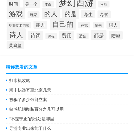
梦幻西游
时间
是一个
李白
次韵
游戏
的人
的是
考生
考试
玩家
自己的
能力
词人
苏轼
职业技术学院
证书
诗人
都是
诗词
费用
陆游
适合
课程
黄庭坚
猜你想看的文章
打水机攻略
顺丰快递寄至北京几天
被骗了多少钱能立案
敏感肌烟酰胺百分之几可以用
“不遑宁止”的出处是哪里
导游专业出来能干什么