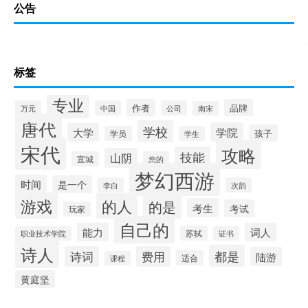
公告
标签
专业
作者
品牌
万元
中国
公司
南宋
唐代
学校
学院
大学
孩子
学员
学生
宋代
攻略
技能
山阴
宣城
您的
梦幻西游
时间
是一个
李白
次韵
游戏
的人
的是
考生
考试
玩家
自己的
能力
词人
苏轼
职业技术学院
证书
诗人
都是
诗词
费用
陆游
适合
课程
黄庭坚