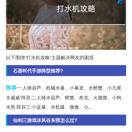
以下围绕“打水机攻略”主题解决网友的困惑
石器时代手游阵型推荐?
阵容
一:人骑葫芦、机械水暴、小暴龙、水螃蟹、小九尾、
水威威 阵容二:人骑水葫芦、螃蟹、布克、火微微、小狗、
水熊 阵容三:小蓝暴、水机爆、微微、小...
仙剑三游戏冰风谷东部怎么过?