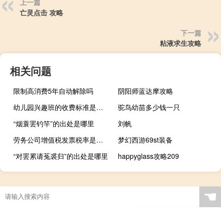
上一篇
亡灵点击 攻略
下一篇
粘液求生攻略
相关问题
限制高消费5年自动解除吗
阴阳师蓝达摩攻略
幼儿园兴趣班的收费标准是多少
驼鸟幼苗多少钱一只
“烟蓑罢钓竿”的出处是哪里
刘帆
劳务公司增值税发票税率是多少
梦幻西游69st装备
“对罢累请菟裘归”的出处是哪里
happyglass攻略209
☚