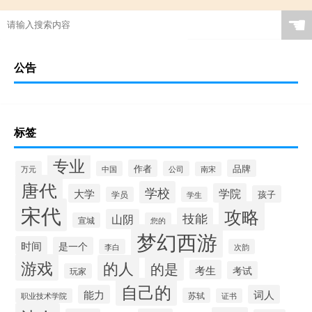
☚
公告
标签
专业
作者
品牌
万元
中国
公司
南宋
唐代
学校
学院
大学
孩子
学员
学生
宋代
攻略
技能
山阴
宣城
您的
梦幻西游
时间
是一个
李白
次韵
游戏
的人
的是
考生
考试
玩家
自己的
能力
词人
苏轼
职业技术学院
证书