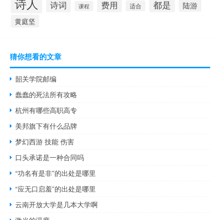
诗人
都是
诗词
费用
陆游
适合
课程
黄庭坚
猜你想看的文章
韶关学院邮编
蠢蠢的死法所有攻略
杭州有哪些高职高专
美邦旗下有什么品牌
梦幻西游 技能 伤害
口头承诺是一种合同吗
“功名有是非”的出处是哪里
“应无口启羞”的出处是哪里
云南开放大学是几本大学啊