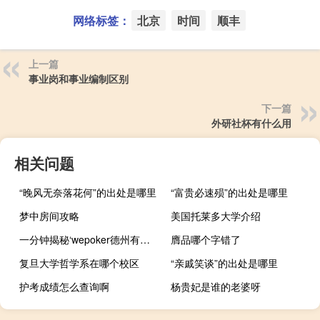
网络标签：
北京
时间
顺丰
上一篇
事业岗和事业编制区别
下一篇
外研社杯有什么用
相关问题
“晚风无奈落花何”的出处是哪里
“富贵必速殒”的出处是哪里
梦中房间攻略
美国托莱多大学介绍
一分钟揭秘‘wepoker德州有挂吗(详细开挂教程)
膺品哪个字错了
复旦大学哲学系在哪个校区
“亲戚笑谈”的出处是哪里
护考成绩怎么查询啊
杨贵妃是谁的老婆呀