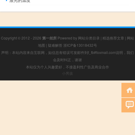
激光的温度
Copyright © 2012 - 2026
第一丝所
Powered by
网站分类目录
|
精选推荐文章
|
网站
地图
|
疑难解答
浙ICP备13018432号
声明：本站内容来自互联网，如信息有错误可发邮件到f_fb#foxmail.com说明，我们
会及时纠正，谢谢
本站仅为个人兴趣爱好，不接盈利性广告及商业合作
小男孩