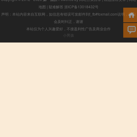
地图
|
疑难解答
浙ICP备13018432号
声明：本站内容来自互联网，如信息有错误可发邮件到f_fb#foxmail.com说明，我们
会及时纠正，谢谢
本站仅为个人兴趣爱好，不接盈利性广告及商业合作
小男孩