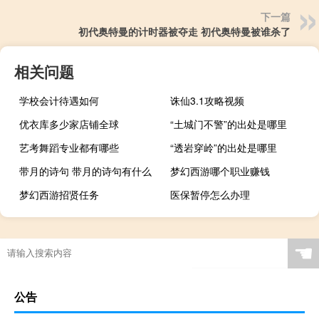
下一篇
初代奥特曼的计时器被夺走 初代奥特曼被谁杀了
相关问题
学校会计待遇如何
诛仙3.1攻略视频
优衣库多少家店铺全球
“土城门不警”的出处是哪里
艺考舞蹈专业都有哪些
“透岩穿岭”的出处是哪里
带月的诗句 带月的诗句有什么
梦幻西游哪个职业赚钱
梦幻西游招贤任务
医保暂停怎么办理
☚
公告