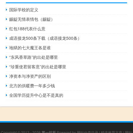
国际学校的定义
龌龊无情表情包（龌龊）
红包188代表什么意
成语接龙500条下载（成语接龙500条）
地狱的七大魔王各是谁
“东风香草路”的出处是哪里
“珍重使君留客意”的出处是哪里
净资本与净资产的区别
北方的供暖费一年多少钱
全国学历提升中心是不是真的
Copyright © 2012 - 2026
第一丝所
Powered by
网站分类目录
|
精选推荐文章
|
网站