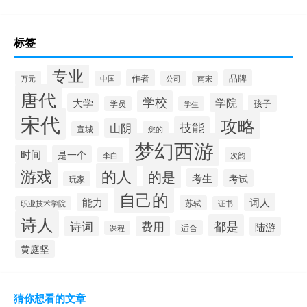
标签
专业
作者
品牌
万元
中国
公司
南宋
唐代
学校
学院
大学
孩子
学员
学生
宋代
攻略
技能
山阴
宣城
您的
梦幻西游
时间
是一个
李白
次韵
游戏
的人
的是
考生
考试
玩家
自己的
能力
词人
苏轼
职业技术学院
证书
诗人
都是
诗词
费用
陆游
适合
课程
黄庭坚
猜你想看的文章