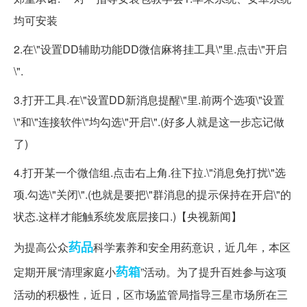
均可安装
2.在\"设置DD辅助功能DD微信麻将挂工具\"里.点击\"开启
\".
3.打开工具.在\"设置DD新消息提醒\"里.前两个选项\"设置
\"和\"连接软件\"均勾选\"开启\".(好多人就是这一步忘记做
了)
4.打开某一个微信组.点击右上角.往下拉.\"消息免打扰\"选
项.勾选\"关闭\".(也就是要把\"群消息的提示保持在开启\"的
状态.这样才能触系统发底层接口.)【央视新闻】
药品
为提高公众
科学素养和安全用药意识，近几年，本区
药箱
定期开展“清理家庭小
”活动。为了提升百姓参与这项
活动的积极性，近日，区市场监管局指导三星市场所在三