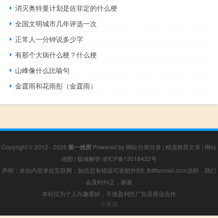
消灭奥特曼计划是佐菲定的什么梗
全国文明城市几年评选一次
正常人一分钟说多少字
有那个大病什么梗？什么梗
山峰像什么比喻句
金霆雨和花雨彤（金霆雨）
Copyright © 2012 - 2026
第一丝所
Powered by
网站分类目录
|
精选推荐文章
|
网站
地图
|
疑难解答
浙ICP备13018432号
声明：本站内容来自互联网，如信息有错误可发邮件到f_fb#foxmail.com说明，我们
会及时纠正，谢谢
本站仅为个人兴趣爱好，不接盈利性广告及商业合作
小男孩