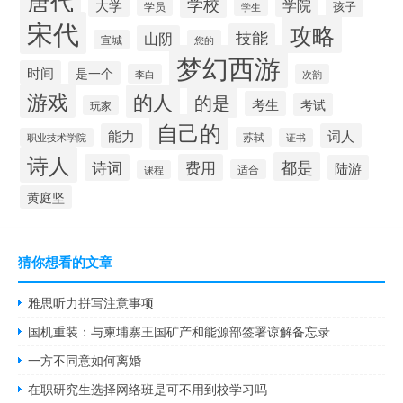
唐代
学校
学院
大学
孩子
学员
学生
宋代
攻略
技能
山阴
宣城
您的
梦幻西游
时间
是一个
李白
次韵
游戏
的人
的是
考生
考试
玩家
自己的
能力
词人
苏轼
职业技术学院
证书
诗人
都是
诗词
费用
陆游
适合
课程
黄庭坚
猜你想看的文章
雅思听力拼写注意事项
国机重装：与柬埔寨王国矿产和能源部签署谅解备忘录
一方不同意如何离婚
在职研究生选择网络班是可不用到校学习吗