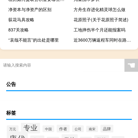
净资本与净资产的区别
方舟生存进化精灵球怎么做
荻花马具攻略
花原照子(关于花原照子简述)
837关攻略
工地摔伤半个月还能报案吗
“哀哉不能言”的出处是哪里
近3600万辆返程车同时在路上 反向向预判的聪明人还堵在景区、路上
☚
公告
标签
专业
作者
品牌
万元
中国
公司
南宋