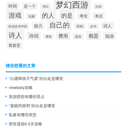
梦幻西游
时间
是一个
李白
次韵
游戏
的人
的是
考生
考试
玩家
自己的
能力
词人
苏轼
职业技术学院
证书
诗人
都是
诗词
费用
陆游
适合
课程
黄庭坚
猜你想看的文章
“白露降馀天气肃”的出处是哪里
newtasty攻略
美国西部有哪些景点
“宴眠闭柴荆”的出处是哪里
私募有哪些类型
密室逃脱6 6关攻略