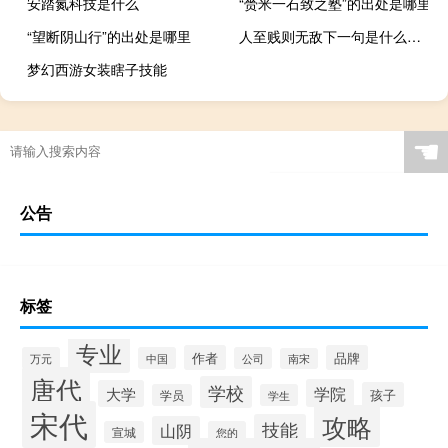
安踏氮科技是什么
“赍米一石致之塾”的出处是哪里
“望断阴山行”的出处是哪里
人至贱则无敌下一句是什么意思
梦幻西游女装瞎子技能
☚
公告
标签
专业
作者
品牌
万元
中国
公司
南宋
唐代
学校
学院
大学
孩子
学员
学生
宋代
攻略
技能
山阴
宣城
您的