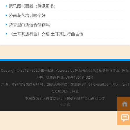
腾讯图书面板（腾讯图书）
济南花艺培训哪个好
浓香型白酒适合储存吗
《土耳其进行曲》介绍 土耳其进行曲吉他
Copyright © 2012 - 2026
第一丝所
Powered by
网站分类目录
|
精选推荐文章
|
网站
地图
|
疑难解答
浙ICP备13018432号
声明：本站内容来自互联网，如信息有错误可发邮件到f_fb#foxmail.com说明，我们
会及时纠正，谢谢
本站仅为个人兴趣爱好，不接盈利性广告及商业合作
小男孩