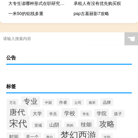
大专生读哪种形式在职研究生能获得硕士证
承租人有没有优先购买权
一米50的铝线多重
psp古墓丽影7攻略
☚
公告
标签
专业
作者
品牌
万元
中国
公司
南宋
唐代
学校
学院
大学
孩子
学员
学生
宋代
攻略
技能
山阴
宣城
您的
梦幻西游
时间
是一个
李白
次韵