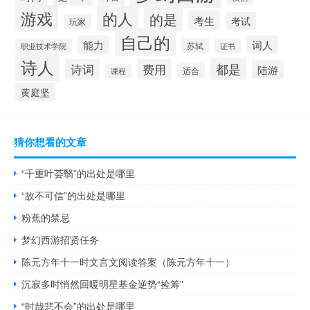
游戏
的人
的是
考生
考试
玩家
自己的
能力
词人
苏轼
职业技术学院
证书
诗人
都是
诗词
费用
陆游
适合
课程
黄庭坚
猜你想看的文章
“千重叶荟翳”的出处是哪里
“故不可信”的出处是哪里
粉蕉的禁忌
梦幻西游招贤任务
陈元方年十一时文言文阅读答案（陈元方年十一）
沉寂多时悄然回暖明星基金逆势“捡筹”
“时哉悲不会”的出处是哪里