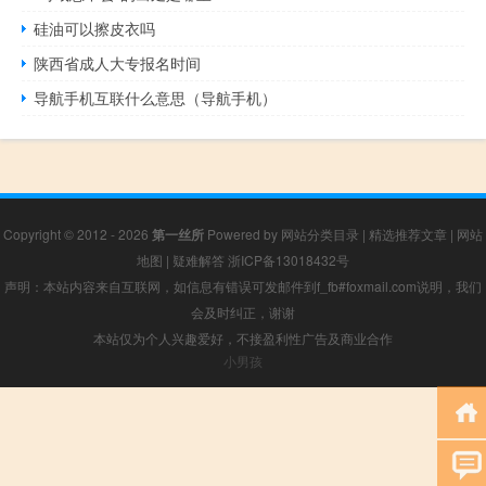
硅油可以擦皮衣吗
陕西省成人大专报名时间
导航手机互联什么意思（导航手机）
Copyright © 2012 - 2026
第一丝所
Powered by
网站分类目录
|
精选推荐文章
|
网站
地图
|
疑难解答
浙ICP备13018432号
声明：本站内容来自互联网，如信息有错误可发邮件到f_fb#foxmail.com说明，我们
会及时纠正，谢谢
本站仅为个人兴趣爱好，不接盈利性广告及商业合作
小男孩