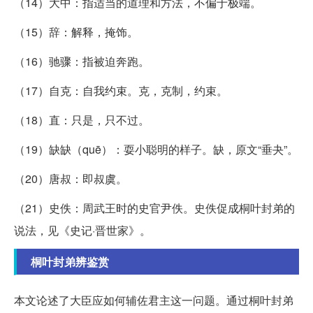
（14）大中：指适当的道理和方法，不偏于极端。
（15）辞：解释，掩饰。
（16）驰骤：指被迫奔跑。
（17）自克：自我约束。克，克制，约束。
（18）直：只是，只不过。
（19）缺缺（quē）：耍小聪明的样子。缺，原文“垂夬”。
（20）唐叔：即叔虞。
（21）史佚：周武王时的史官尹佚。史佚促成桐叶封弟的
说法，见《史记·晋世家》。
桐叶封弟辨鉴赏
本文论述了大臣应如何辅佐君主这一问题。通过桐叶封弟