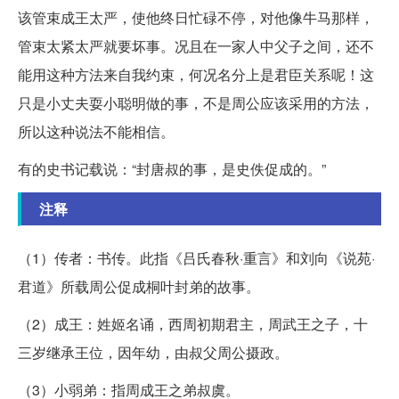
该管束成王太严，使他终日忙碌不停，对他像牛马那样，
管束太紧太严就要坏事。况且在一家人中父子之间，还不
能用这种方法来自我约束，何况名分上是君臣关系呢！这
只是小丈夫耍小聪明做的事，不是周公应该采用的方法，
所以这种说法不能相信。
有的史书记载说：“封唐叔的事，是史佚促成的。”
注释
（1）传者：书传。此指《吕氏春秋·重言》和刘向《说苑·
君道》所载周公促成桐叶封弟的故事。
（2）成王：姓姬名诵，西周初期君主，周武王之子，十
三岁继承王位，因年幼，由叔父周公摄政。
（3）小弱弟：指周成王之弟叔虞。