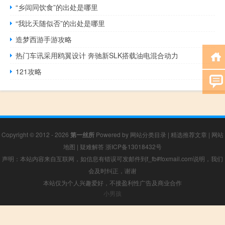
“乡闾同饮食”的出处是哪里
“我比天随似否”的出处是哪里
造梦西游手游攻略
热门车讯采用鸥翼设计 奔驰新SLK搭载油电混合动力
121攻略
Copyright © 2012 - 2026
第一丝所
Powered by
网站分类目录
|
精选推荐文章
|
网站
地图
|
疑难解答
浙ICP备13018432号
声明：本站内容来自互联网，如信息有错误可发邮件到f_fb#foxmail.com说明，我们
会及时纠正，谢谢
本站仅为个人兴趣爱好，不接盈利性广告及商业合作
小男孩