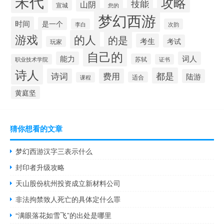
宋代
攻略
技能
山阴
宣城
您的
梦幻西游
时间
是一个
李白
次韵
游戏
的人
的是
考生
考试
玩家
自己的
能力
词人
苏轼
职业技术学院
证书
诗人
都是
诗词
费用
陆游
适合
课程
黄庭坚
猜你想看的文章
梦幻西游汉字三表示什么
封印者升级攻略
天山股份杭州投资成立新材料公司
非法拘禁致人死亡的具体定什么罪
“满眼落花如雪飞”的出处是哪里