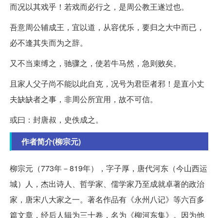
而况以其戏乎！若戏而必行之，是周公教王遂过也。
吾意周公辅成王，宜以道，从容优乐，要归之大中而已，
必不逢其失而为之辞。
又不当束缚之，驰骤之，使若牛马然，急则败矣。
且家人父子尚不能以此自克，况号为君臣者邪！是直小丈
夫缺缺者之事，非周公所宜用，故不可信。
或曰：封唐叔，史佚成之。
作者简介(柳宗元)
柳宗元（773年－819年），字子厚，唐代河东（今山西运
城）人，杰出诗人、哲学家、儒学家乃至成就卓著的政治
家，唐宋八大家之一。著名作品有《永州八记》等六百多
篇文章，经后人辑为三十卷，名为《柳河东集》。因为他