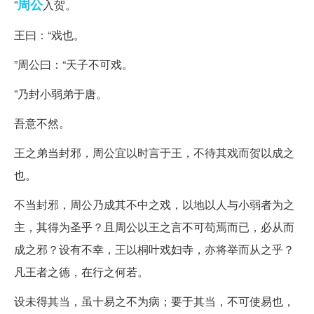
周公
”
入贺。
王曰：“戏也。
”周公曰：“天子不可戏。
”乃封小弱弟于唐。
吾意不然。
王之弟当封邪，周公宜以时言于王，不待其戏而贺以成之
也。
不当封邪，周公乃成其不中之戏，以地以人与小弱者为之
主，其得为圣乎？且周公以王之言不可苟焉而已，必从而
成之邪？设有不幸，王以桐叶戏妇寺，亦将举而从之乎？
凡王者之德，在行之何若。
设未得其当，虽十易之不为病；要于其当，不可使易也，