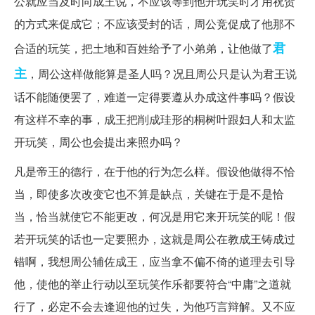
公就应当及时向成王说，不应该等到他开玩笑时才用祝贺
的方式来促成它；不应该受封的话，周公竞促成了他那不
君
合适的玩笑，把土地和百姓给予了小弟弟，让他做了
主
，周公这样做能算是圣人吗？况且周公只是认为君王说
话不能随便罢了，难道一定得要遵从办成这件事吗？假设
有这样不幸的事，成王把削成珪形的桐树叶跟妇人和太监
开玩笑，周公也会提出来照办吗？
凡是帝王的德行，在于他的行为怎么样。假设他做得不恰
当，即使多次改变它也不算是缺点，关键在于是不是恰
当，恰当就使它不能更改，何况是用它来开玩笑的呢！假
若开玩笑的话也一定要照办，这就是周公在教成王铸成过
错啊，我想周公辅佐成王，应当拿不偏不倚的道理去引导
他，使他的举止行动以至玩笑作乐都要符合“中庸”之道就
行了，必定不会去逢迎他的过失，为他巧言辩解。又不应