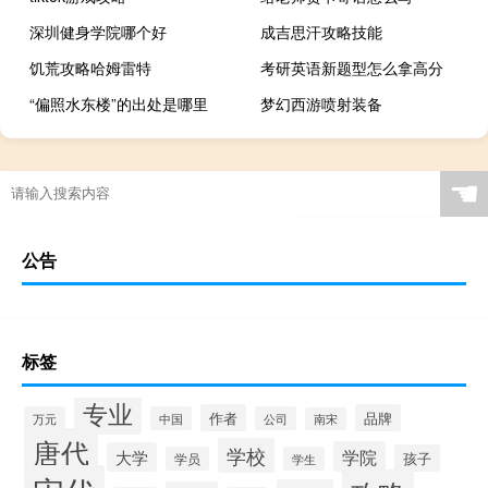
深圳健身学院哪个好
成吉思汗攻略技能
饥荒攻略哈姆雷特
考研英语新题型怎么拿高分
“偏照水东楼”的出处是哪里
梦幻西游喷射装备
☚
公告
标签
专业
作者
品牌
万元
中国
公司
南宋
唐代
学校
学院
大学
孩子
学员
学生