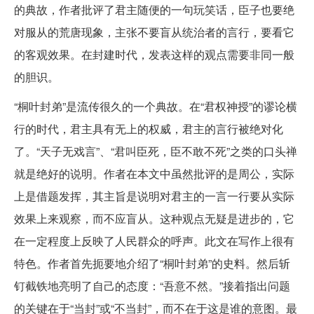
的典故，作者批评了君主随便的一句玩笑话，臣子也要绝
对服从的荒唐现象，主张不要盲从统治者的言行，要看它
的客观效果。在封建时代，发表这样的观点需要非同一般
的胆识。
“桐叶封弟”是流传很久的一个典故。在“君权神授”的谬论横
行的时代，君主具有无上的权威，君主的言行被绝对化
了。“天子无戏言”、“君叫臣死，臣不敢不死”之类的口头禅
就是绝好的说明。作者在本文中虽然批评的是周公，实际
上是借题发挥，其主旨是说明对君主的一言一行要从实际
效果上来观察，而不应盲从。这种观点无疑是进步的，它
在一定程度上反映了人民群众的呼声。此文在写作上很有
特色。作者首先扼要地介绍了“桐叶封弟”的史料。然后斩
钉截铁地亮明了自己的态度：“吾意不然。”接着指出问题
的关键在于“当封”或“不当封”，而不在于这是谁的意图。最