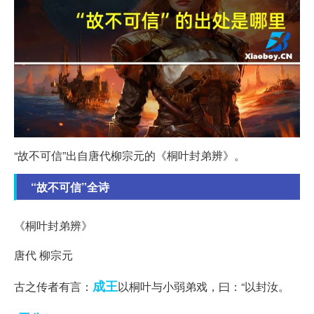
“故不可信”出自唐代柳宗元的《桐叶封弟辨》。
“故不可信”全诗
《桐叶封弟辨》
唐代 柳宗元
成王
古之传者有言：
以桐叶与小弱弟戏，曰：“以封汝。