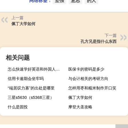
网络标签：
坚强
意志
的人
上一篇
佩丁大学如何
下一篇
孔方兄是指什么东西
相关问题
怎么快速学好英语和外国人交流 怎么快速学好英语
医保卡的密码是多少
信用卡逾期会坐牢吗
与会计相关的考研方向
“端居叹力寡”的出处是哪里
怎样用枣和糯米制作开口笑
三星s5630（s5368三星）
佩丁大学如何
什么是固投
摩登大圣攻略