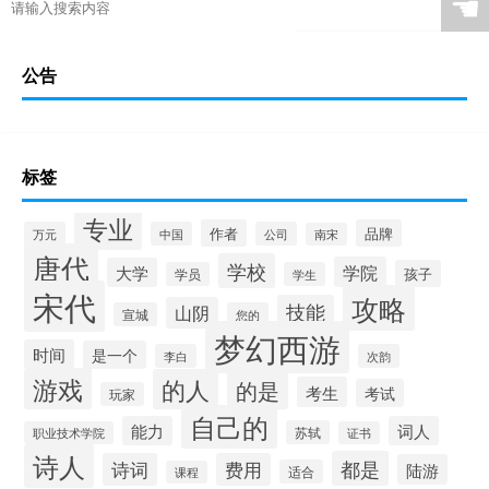
☚
公告
标签
专业
作者
品牌
万元
中国
公司
南宋
唐代
学校
学院
大学
孩子
学员
学生
宋代
攻略
技能
山阴
宣城
您的
梦幻西游
时间
是一个
李白
次韵
游戏
的人
的是
考生
考试
玩家
自己的
能力
词人
苏轼
职业技术学院
证书
诗人
都是
诗词
费用
陆游
适合
课程