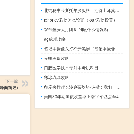
北约秘书长斯托尔滕贝格：期待土耳其议会迅速投票批准瑞典加入北约
iphone7彩信怎么设置（ios7彩信设置）
双节叠庆人月团圆 到底什么情况嘞
ag成就攻略
笔记本摄像头打不开黑屏（笔记本摄像头打不开）
光明黑暗攻略
口腔医学技术专升本考试科目
寒冰琉璃攻略
下一篇
印度央行行长沙克蒂坎塔·达斯：我们一直在努力扩大政府证券市场的投资者基础提供更多参与机会
燥面简述)
美国30年期国债收益率上涨10个基点至4.95%