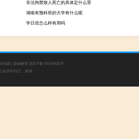
非法拘禁致人死亡的具体定什么罪
湖南有预科班的大学有什么呢
学日语怎么样有用吗
站地图
|
疑难解答
浙ICP备13018432号
，我们会及时纠正，谢谢