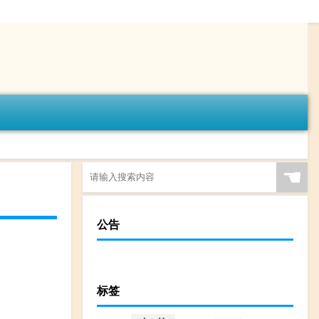
☚
公告
标签