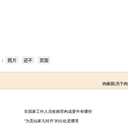
：
照片
还不
页面
肉燥面(关于肉
非国家工作人员收贿罪构成要件有哪些
“为觅仙家九转丹”的出处是哪里