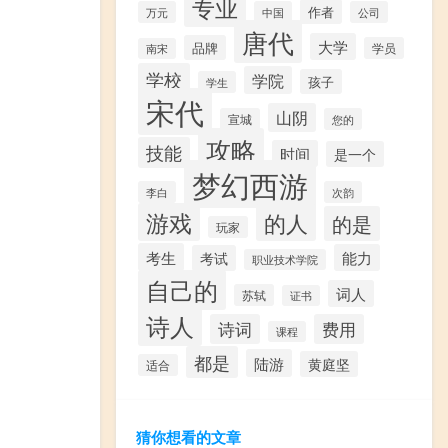
专业
作者
万元
中国
公司
唐代
大学
品牌
学员
南宋
学校
学院
孩子
学生
宋代
山阴
宣城
您的
攻略
技能
时间
是一个
梦幻西游
李白
次韵
游戏
的人
的是
玩家
考生
能力
考试
职业技术学院
自己的
词人
苏轼
证书
诗人
诗词
费用
课程
都是
陆游
黄庭坚
适合
猜你想看的文章