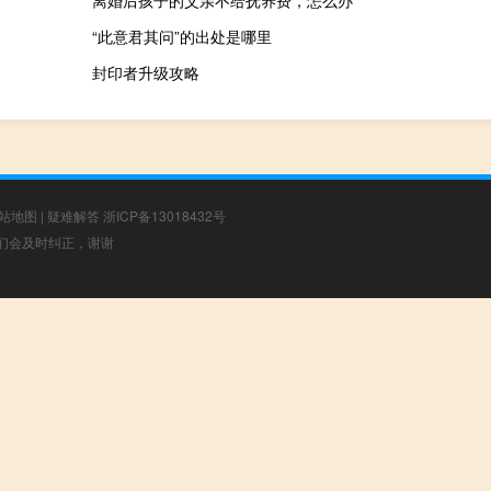
离婚后孩子的父亲不给抚养费，怎么办
“此意君其问”的出处是哪里
封印者升级攻略
站地图
|
疑难解答
浙ICP备13018432号
，我们会及时纠正，谢谢