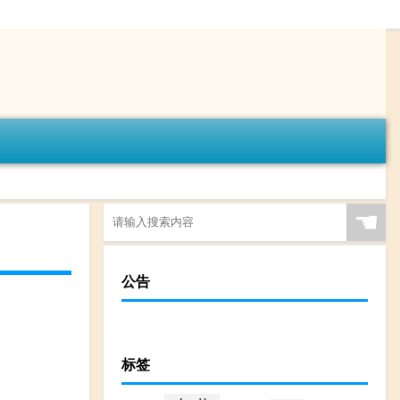
☚
公告
标签