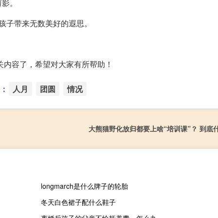
剪影。
孩子带来无数美好的遐思。
关内容了，希望对大家有所帮助！
：
人月
团圆
情况
大熊猫野化放归都要上啥“培训课”？ 到底
longmarch是什么牌子的轮胎
冬天白色裙子配什么鞋子