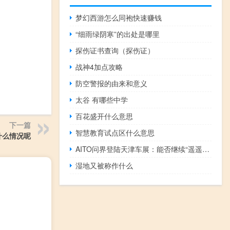
梦幻西游怎么同袍快速赚钱
“细雨绿阴寒”的出处是哪里
探伤证书查询（探伤证）
战神4加点攻略
防空警报的由来和意义
太谷 有哪些中学
百花盛开什么意思
下一篇
智慧教育试点区什么意思
什么情况呢
AITO问界登陆天津车展：能否继续“遥遥领先”？
湿地又被称作什么