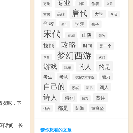
专业
作者
万元
中国
公司
唐代
大学
品牌
学员
南宋
学校
学院
孩子
学生
宋代
山阴
宣城
您的
攻略
技能
时间
是一个
梦幻西游
李白
次韵
游戏
的人
的是
玩家
考生
能力
考试
职业技术学院
自己的
词人
苏轼
证书
诗人
诗词
费用
课程
情况呢，下
都是
陆游
黄庭坚
适合
，闲话间，长
猜你想看的文章