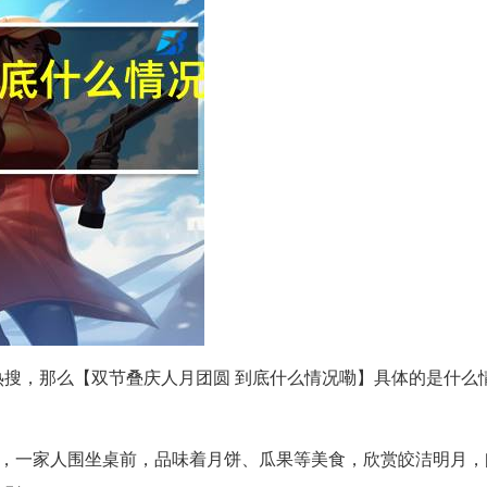
热搜，那么【双节叠庆人月团圆 到底什么情况嘞】具体的是什么
高悬，一家人围坐桌前，品味着月饼、瓜果等美食，欣赏皎洁明月