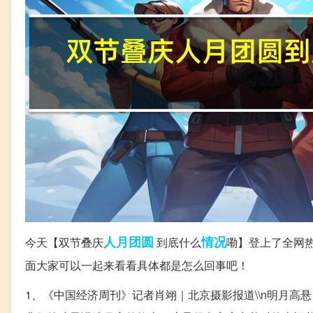
人月
团圆
情况
今天【双节叠庆
到底什么
嘞】登上了全网
面大家可以一起来看看具体都是怎么回事吧！
1、《中国经济周刊》记者肖翊｜北京摄影报道\\n明月