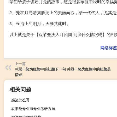
辈们给孩子讲述月亮的故事，这是很多家庭中秋时的幸福
2、笼在月亮清隽脸庞上的美丽面纱，给一代代人，尤其是
3、\\n海上生明月，天涯共此时。
以上就是关于【双节叠庆人月团圆 到底什么情况嘞】的相
网络标签
上一篇
冲冠一怒为红颜中的红颜下一句 冲冠一怒为红颜中的红颜是
指谁
相关问题
感染怎么写
农学类专业跨专业考研方向