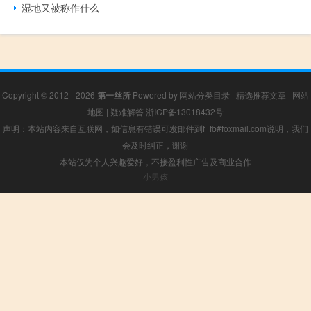
湿地又被称作什么
Copyright © 2012 - 2026
第一丝所
Powered by
网站分类目录
|
精选推荐文章
|
网站
地图
|
疑难解答
浙ICP备13018432号
声明：本站内容来自互联网，如信息有错误可发邮件到f_fb#foxmail.com说明，我们
会及时纠正，谢谢
本站仅为个人兴趣爱好，不接盈利性广告及商业合作
小男孩