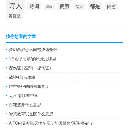
诗人
都是
诗词
费用
陆游
适合
课程
黄庭坚
猜你想看的文章
梦幻西游怎么同袍快速赚钱
“细雨绿阴寒”的出处是哪里
探伤证书查询（探伤证）
战神4加点攻略
防空警报的由来和意义
太谷 有哪些中学
百花盛开什么意思
智慧教育试点区什么意思
AITO问界登陆天津车展：能否继续“遥遥领先”？