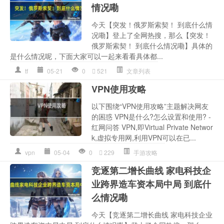
情况嘞
今天【突发！俄罗斯索契！ 到底什么情
况嘞】登上了全网热搜，那么【突发！
俄罗斯索契！ 到底什么情况嘞】具体的
是什么情况呢，下面大家可以一起来看看具体都...
tf
05-21
0
521
文章列表
VPN使用攻略
以下围绕“VPN使用攻略”主题解决网友
的困惑 VPN是什么?怎么设置和使用? -
红网问答 VPN,即Virtual Private Networ
k,虚拟专用网,利用VPN可以在已...
vpn
05-04
0
229
手游攻略
竞逐第二增长曲线 家电科技企
业跨界造车资本局中局 到底什
么情况嘞
今天【竞逐第二增长曲线 家电科技企业