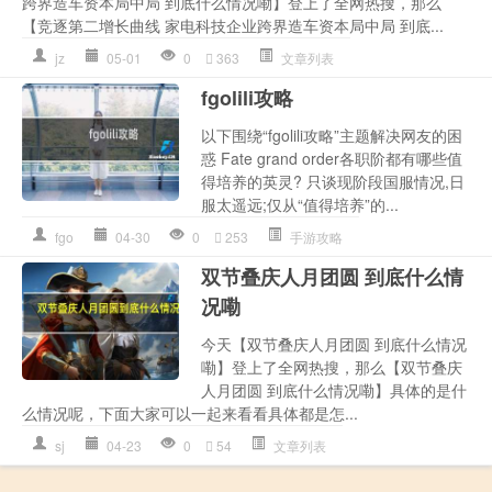
跨界造车资本局中局 到底什么情况嘞】登上了全网热搜，那么
【竞逐第二增长曲线 家电科技企业跨界造车资本局中局 到底...
jz
05-01
0
363
文章列表
fgolili攻略
以下围绕“fgolili攻略”主题解决网友的困
惑 Fate grand order各职阶都有哪些值
得培养的英灵? 只谈现阶段国服情况,日
服太遥远;仅从“值得培养”的...
fgo
04-30
0
253
手游攻略
双节叠庆人月团圆 到底什么情
况嘞
今天【双节叠庆人月团圆 到底什么情况
嘞】登上了全网热搜，那么【双节叠庆
人月团圆 到底什么情况嘞】具体的是什
么情况呢，下面大家可以一起来看看具体都是怎...
sj
04-23
0
54
文章列表