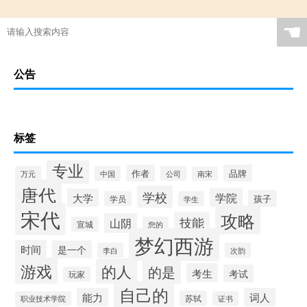
☚
公告
标签
专业
作者
品牌
万元
中国
公司
南宋
唐代
学校
学院
大学
孩子
学员
学生
宋代
攻略
技能
山阴
宣城
您的
梦幻西游
时间
是一个
李白
次韵
游戏
的人
的是
考生
考试
玩家
自己的
能力
词人
苏轼
职业技术学院
证书