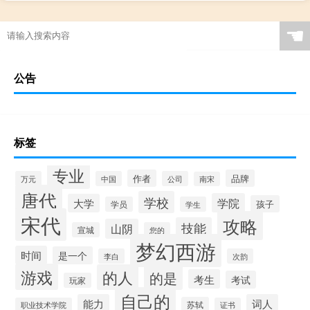
☚
公告
标签
专业
作者
品牌
万元
中国
公司
南宋
唐代
学校
学院
大学
孩子
学员
学生
宋代
攻略
技能
山阴
宣城
您的
梦幻西游
时间
是一个
李白
次韵
游戏
的人
的是
考生
考试
玩家
自己的
能力
词人
苏轼
职业技术学院
证书