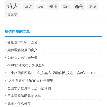
诗人
都是
诗词
费用
陆游
适合
课程
黄庭坚
猜你想看的文章
变压器型号字母含义
如何理解健康的含义
为什么人民币会升值
dunk鞋带大约长多少厘米
白小姐四肖四码100准_智能AI深度解析_文心一言5G.23.122
“人生自古少行乐”的出处是哪里
全国学历提升中心是不是真的
日本碧柔防晒霜怎么样
龙王为什么姓敖